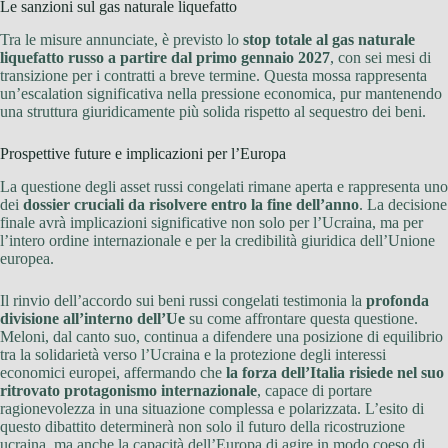
Le sanzioni sul gas naturale liquefatto
Tra le misure annunciate, è previsto lo
stop totale al gas naturale
liquefatto russo a partire dal primo gennaio 2027
, con sei mesi di
transizione per i contratti a breve termine. Questa mossa rappresenta
un’escalation significativa nella pressione economica, pur mantenendo
una struttura giuridicamente più solida rispetto al sequestro dei beni.
Prospettive future e implicazioni per l’Europa
La questione degli asset russi congelati rimane aperta e rappresenta uno
dei
dossier cruciali da risolvere entro la fine dell’anno
. La decisione
finale avrà implicazioni significative non solo per l’Ucraina, ma per
l’intero ordine internazionale e per la credibilità giuridica dell’Unione
europea.
Il rinvio dell’accordo sui beni russi congelati testimonia la
profonda
divisione all’interno dell’Ue
su come affrontare questa questione.
Meloni, dal canto suo, continua a difendere una posizione di equilibrio
tra la solidarietà verso l’Ucraina e la protezione degli interessi
economici europei, affermando che
la forza dell’Italia risiede nel suo
ritrovato protagonismo internazionale
, capace di portare
ragionevolezza in una situazione complessa e polarizzata. L’esito di
questo dibattito determinerà non solo il futuro della ricostruzione
ucraina, ma anche la capacità dell’Europa di agire in modo coeso di