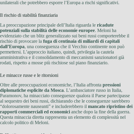
unilaterali che potrebbero esporre l’Europa a rischi significativi.
Il rischio di stabilità finanziaria
La preoccupazione principale dell’Italia riguarda le
ricadute
potenziali sulla stabilità delle economie europee
. Meloni ha
evidenziato che un blitz generalizzato sui beni russi comporterebbe il
rischio di provocare la
fuga di centinaia di miliardi di capitali
dall’Europa
, una conseguenza che il Vecchio continente non può
permettersi. L’approccio italiano, quindi, privilegia la cautela
amministrativa e il consolidamento di meccanismi sanzionatori già
rodati, rispetto a mosse più rischiose sul piano finanziario.
Le minacce russe e le ritorsioni
Oltre alle preoccupazioni economiche, l’Italia affronta
pressioni
diplomatiche esplicite da Mosca
. L’ambasciatore russo in Italia,
Paramonov, ha minacciato conseguenze qualora il Paese partecipasse
al sequestro dei beni russi, dichiarando che le conseguenze sarebbero
“dolorosamente nauseanti” e includerebbero il
mancato ripristino dei
rapporti commerciali ed economici
anche dopo la fine della guerra.
Questa minaccia diretta rappresenta un elemento di complessità nel
calcolo politico di Meloni.