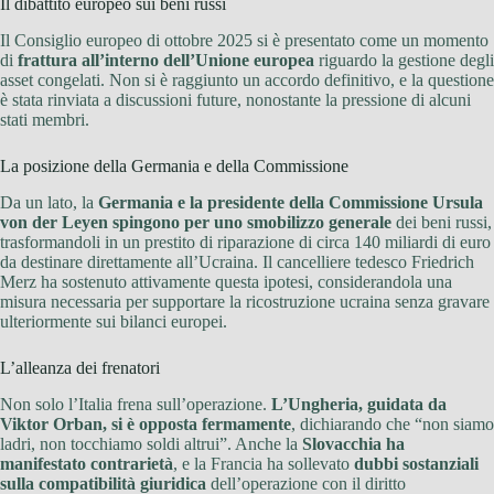
Il dibattito europeo sui beni russi
Il Consiglio europeo di ottobre 2025 si è presentato come un momento
di
frattura all’interno dell’Unione europea
riguardo la gestione degli
asset congelati. Non si è raggiunto un accordo definitivo, e la questione
è stata rinviata a discussioni future, nonostante la pressione di alcuni
stati membri.
La posizione della Germania e della Commissione
Da un lato, la
Germania e la presidente della Commissione Ursula
von der Leyen spingono per uno smobilizzo generale
dei beni russi,
trasformandoli in un prestito di riparazione di circa 140 miliardi di euro
da destinare direttamente all’Ucraina. Il cancelliere tedesco Friedrich
Merz ha sostenuto attivamente questa ipotesi, considerandola una
misura necessaria per supportare la ricostruzione ucraina senza gravare
ulteriormente sui bilanci europei.
L’alleanza dei frenatori
Non solo l’Italia frena sull’operazione.
L’Ungheria, guidata da
Viktor Orban, si è opposta fermamente
, dichiarando che “non siamo
ladri, non tocchiamo soldi altrui”. Anche la
Slovacchia ha
manifestato contrarietà
, e la Francia ha sollevato
dubbi sostanziali
sulla compatibilità giuridica
dell’operazione con il diritto