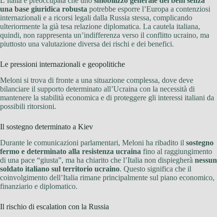
L’Italia è preoccupata che uno
smobilizzo generale dei beni senza
una base giuridica robusta
potrebbe esporre l’Europa a contenziosi
internazionali e a ricorsi legali dalla Russia stessa, complicando
ulteriormente la già tesa relazione diplomatica. La cautela italiana,
quindi, non rappresenta un’indifferenza verso il conflitto ucraino, ma
piuttosto una valutazione diversa dei rischi e dei benefici.
Le pressioni internazionali e geopolitiche
Meloni si trova di fronte a una situazione complessa, dove deve
bilanciare il supporto determinato all’Ucraina con la necessità di
mantenere la stabilità economica e di proteggere gli interessi italiani da
possibili ritorsioni.
Il sostegno determinato a Kiev
Durante le comunicazioni parlamentari, Meloni ha ribadito il
sostegno
fermo e determinato alla resistenza ucraina
fino al raggiungimento
di una pace “giusta”, ma ha chiarito che l’Italia non dispiegherà
nessun
soldato italiano sul territorio ucraino
. Questo significa che il
coinvolgimento dell’Italia rimane principalmente sul piano economico,
finanziario e diplomatico.
Il rischio di escalation con la Russia