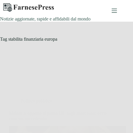
Salta
al
contenuto
Notizie aggiornate, rapide e affidabili dal mondo
Tag
stabilita finanziaria europa
Politica pubblica
Meloni si oppone al piano UE sugli asset russi: ecco
cosa sta succedendo