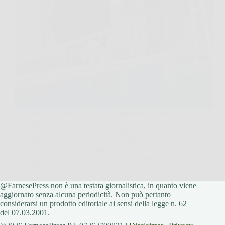
La Corte dei Conti ha sollevato significativi dubbi
sul progetto del Ponte sullo Stretto di Messina,
bloccando momentaneamente l’approvazione
definitiva. L’organo di controllo ha rimandato la
delibera del CIPESS (Comitato Interministeriale per
la Programmazione Economica e lo Sviluppo
Sostenibile) per…
@FarnesePress non è una testata giornalistica, in quanto viene
FarnesePress
26 Ottobre 2025
aggiornato senza alcuna periodicità. Non può pertanto
considerarsi un prodotto editoriale ai sensi della legge n. 62
del 07.03.2001.