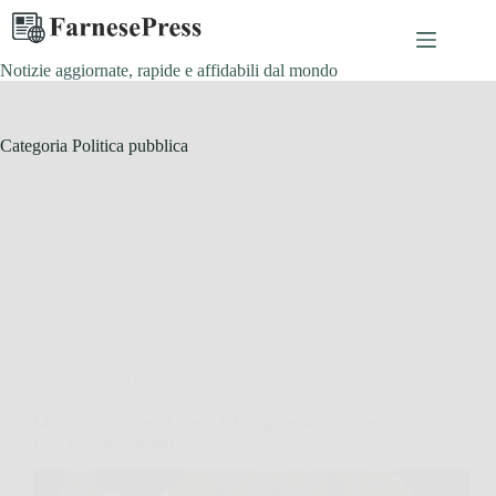
Salta
al
contenuto
Notizie aggiornate, rapide e affidabili dal mondo
Categoria
Politica pubblica
Politica pubblica
Meloni si oppone al piano UE sugli asset russi: ecco
cosa sta succedendo