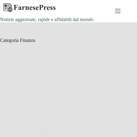
Salta
al
contenuto
Notizie aggiornate, rapide e affidabili dal mondo
Categoria
Finanza
Pensionamento e previdenza
Pensioni: scopri chi rischia una riduzione mensile
oltre i 50 euro