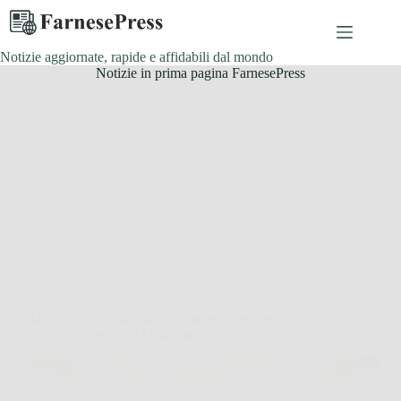
Salta
al
contenuto
Notizie aggiornate, rapide e affidabili dal mondo
Notizie in prima pagina FarnesePress
Offerte
BRV Tactics SmartWatch: Potenza Intelligente al
Tuo Polso per Ogni Missione