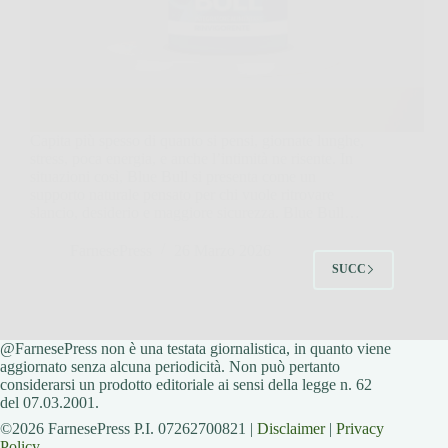
Capita più spesso di quanto si pensi, giornate lunghe,
stress, poca energia, e anche l’intimità ne risente. In
situazioni così, Blue Bull si presenta come un
supporto naturale pensato per chi vuole ritrovare
slancio, desiderio e maggiore sicurezza. Blue Bull…
FarnesePress
26 Marzo 2026
SUCC
@FarnesePress non è una testata giornalistica, in quanto viene
aggiornato senza alcuna periodicità. Non può pertanto
considerarsi un prodotto editoriale ai sensi della legge n. 62
del 07.03.2001.
©2026 FarnesePress P.I. 07262700821 |
Disclaimer
|
Privacy
Policy