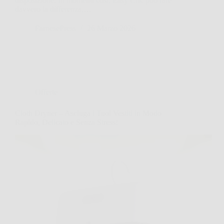
disposizione. In momenti così, Easy Cric può fare
davvero la differenza,…
FarnesePress
26 Marzo 2026
Offerte
Cloth Dryner – Asciuga i Tuoi Vestiti in Modo
Rapido, Delicato e Senza Stress!