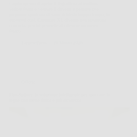
Capita spesso di aprire il frigorifero al mattino,
vedere frutta e verdura lì davanti e pensare che
preparare qualcosa di sano richieda troppo tempo. In
momenti così, Estrattore XL diventa una soluzione
concreta, perché permette di ottenere un succo
fresco…
FarnesePress
26 Marzo 2026
Offerte
Eko-Splitter: la soluzione intelligente per spaccare la
legna con meno fatica e più sicurezza