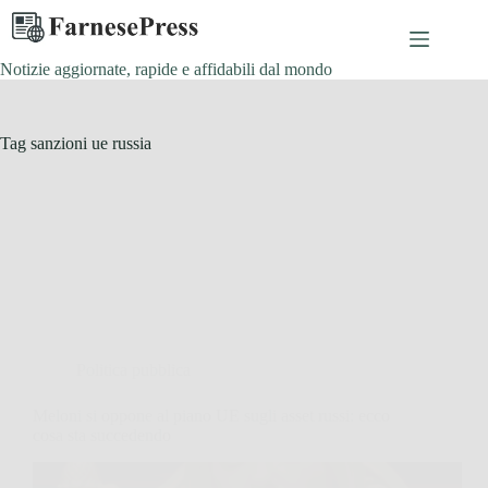
Salta
al
contenuto
Notizie aggiornate, rapide e affidabili dal mondo
Tag
sanzioni ue russia
Politica pubblica
Meloni si oppone al piano UE sugli asset russi: ecco
cosa sta succedendo