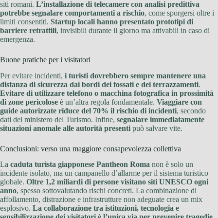
siti romani.
L’installazione di telecamere con analisi predittiva
potrebbe segnalare comportamenti a rischio
, come sporgersi oltre i
limiti consentiti.
Startup locali hanno presentato prototipi di
barriere retrattili
, invisibili durante il giorno ma attivabili in caso di
emergenza.
Buone pratiche per i visitatori
Per evitare incidenti,
i turisti dovrebbero sempre mantenere una
distanza di sicurezza dai bordi dei fossati e dei terrazzamenti
.
Evitare di utilizzare telefono o macchina fotografica in prossimità
di zone pericolose
è un’altra regola fondamentale.
Viaggiare con
guide autorizzate riduce del 70% il rischio di incidenti
, secondo
dati del ministero del Turismo. Infine,
segnalare immediatamente
situazioni anomale alle autorità presenti
può salvare vite.
Conclusioni: verso una maggiore consapevolezza collettiva
La
caduta turista giapponese Pantheon Roma
non è solo un
incidente isolato, ma un campanello d’allarme per il sistema turistico
globale.
Oltre 1,2 miliardi di persone visitano siti UNESCO ogni
anno
, spesso sottovalutando rischi concreti. La combinazione di
affollamento, distrazione e infrastrutture non adeguate crea un mix
esplosivo.
La collaborazione tra istituzioni, tecnologia e
sensibilizzazione dei visitatori è l’unica via per prevenire tragedie