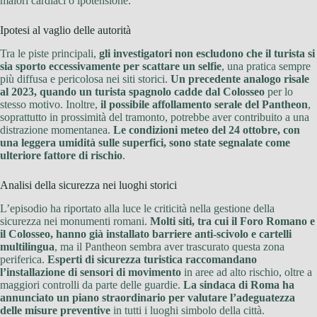
malori cardiaci o ipotensione.
Ipotesi al vaglio delle autorità
Tra le piste principali,
gli investigatori non escludono che il turista si
sia sporto eccessivamente per scattare un selfie
, una pratica sempre
più diffusa e pericolosa nei siti storici.
Un precedente analogo risale
al 2023, quando un turista spagnolo cadde dal Colosseo
per lo
stesso motivo. Inoltre,
il possibile affollamento serale del Pantheon
,
soprattutto in prossimità del tramonto, potrebbe aver contribuito a una
distrazione momentanea.
Le condizioni meteo del 24 ottobre, con
una leggera umidità sulle superfici, sono state segnalate come
ulteriore fattore di rischio
.
Analisi della sicurezza nei luoghi storici
L’episodio ha riportato alla luce le criticità nella gestione della
sicurezza nei monumenti romani.
Molti siti, tra cui il Foro Romano e
il Colosseo, hanno già installato barriere anti-scivolo e cartelli
multilingua
, ma il Pantheon sembra aver trascurato questa zona
periferica.
Esperti di sicurezza turistica raccomandano
l’installazione di sensori di movimento
in aree ad alto rischio, oltre a
maggiori controlli da parte delle guardie.
La sindaca di Roma ha
annunciato un piano straordinario per valutare l’adeguatezza
delle misure preventive
in tutti i luoghi simbolo della città.