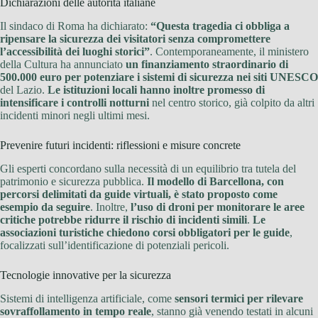
Dichiarazioni delle autorità italiane
Il sindaco di Roma ha dichiarato:
“Questa tragedia ci obbliga a
ripensare la sicurezza dei visitatori senza compromettere
l’accessibilità dei luoghi storici”
. Contemporaneamente, il ministero
della Cultura ha annunciato
un finanziamento straordinario di
500.000 euro per potenziare i sistemi di sicurezza nei siti UNESCO
del Lazio.
Le istituzioni locali hanno inoltre promesso di
intensificare i controlli notturni
nel centro storico, già colpito da altri
incidenti minori negli ultimi mesi.
Prevenire futuri incidenti: riflessioni e misure concrete
Gli esperti concordano sulla necessità di un equilibrio tra tutela del
patrimonio e sicurezza pubblica.
Il modello di Barcellona, con
percorsi delimitati da guide virtuali, è stato proposto come
esempio da seguire
. Inoltre,
l’uso di droni per monitorare le aree
critiche potrebbe ridurre il rischio di incidenti simili
.
Le
associazioni turistiche chiedono corsi obbligatori per le guide
,
focalizzati sull’identificazione di potenziali pericoli.
Tecnologie innovative per la sicurezza
Sistemi di intelligenza artificiale, come
sensori termici per rilevare
sovraffollamento in tempo reale
, stanno già venendo testati in alcuni