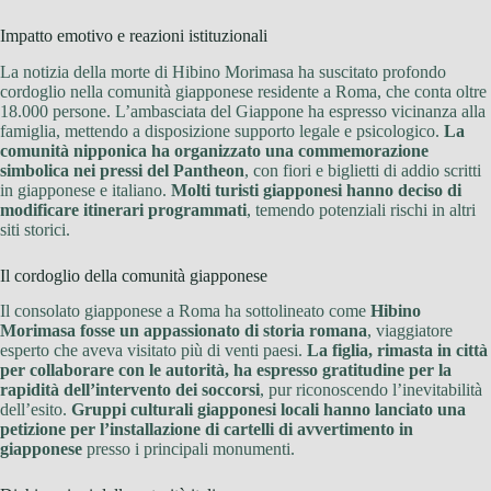
Impatto emotivo e reazioni istituzionali
La notizia della morte di Hibino Morimasa ha suscitato profondo
cordoglio nella comunità giapponese residente a Roma, che conta oltre
18.000 persone. L’ambasciata del Giappone ha espresso vicinanza alla
famiglia, mettendo a disposizione supporto legale e psicologico.
La
comunità nipponica ha organizzato una commemorazione
simbolica nei pressi del Pantheon
, con fiori e biglietti di addio scritti
in giapponese e italiano.
Molti turisti giapponesi hanno deciso di
modificare itinerari programmati
, temendo potenziali rischi in altri
siti storici.
Il cordoglio della comunità giapponese
Il consolato giapponese a Roma ha sottolineato come
Hibino
Morimasa fosse un appassionato di storia romana
, viaggiatore
esperto che aveva visitato più di venti paesi.
La figlia, rimasta in città
per collaborare con le autorità, ha espresso gratitudine per la
rapidità dell’intervento dei soccorsi
, pur riconoscendo l’inevitabilità
dell’esito.
Gruppi culturali giapponesi locali hanno lanciato una
petizione per l’installazione di cartelli di avvertimento in
giapponese
presso i principali monumenti.