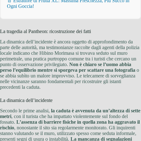
📄 Estrattore di Frutta XL: Massima Freschezza, Più Succo in
Ogni Goccia!
La tragedia al Pantheon: ricostruzione dei fatti
La dinamica dell’incidente è ancora oggetto di approfondimento da
parte delle autorità, ma testimonianze raccolte dagli agenti della polizia
locale indicano che Hibino Morimasa si trovava seduto sul muro
perimetrale, una pratica purtroppo comune tra i turisti che cercano un
punto di osservazione privilegiato.
Non è chiaro se l’uomo abbia
perso l’equilibrio mentre si sporgeva per scattare una fotografia
o
se abbia subìto un malore improvviso. Le telecamere di sorveglianza
nelle vicinanze saranno fondamentali per ricostruire gli istanti
precedenti la caduta.
La dinamica dell’incidente
Secondo le prime analisi,
la caduta è avvenuta da un’altezza di sette
metri
, con il turista che ha impattato violentemente sul fondo del
fossato.
L’assenza di barriere fisiche in quella zona ha aggravato il
rischio
, nonostante il sito sia regolarmente monitorato. Gli inquirenti
stanno valutando se il muro, utilizzato spesso come seduta informale,
presenti segni di usura o instabilità.
La mancanza di segnalazioni