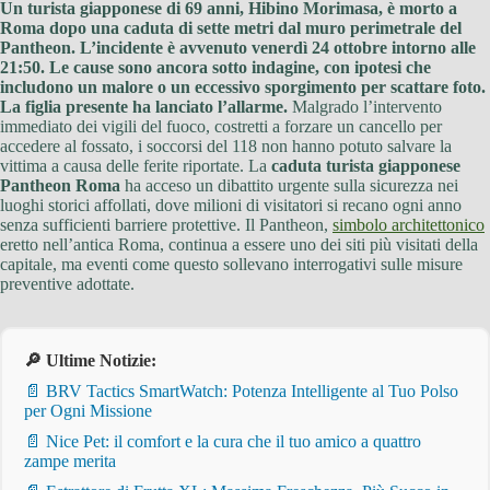
Un turista giapponese di 69 anni, Hibino Morimasa, è morto a
Roma dopo una caduta di sette metri dal muro perimetrale del
Pantheon. L’incidente è avvenuto venerdì 24 ottobre intorno alle
21:50. Le cause sono ancora sotto indagine, con ipotesi che
includono un malore o un eccessivo sporgimento per scattare foto.
La figlia presente ha lanciato l’allarme.
Malgrado l’intervento
immediato dei vigili del fuoco, costretti a forzare un cancello per
accedere al fossato, i soccorsi del 118 non hanno potuto salvare la
vittima a causa delle ferite riportate. La
caduta turista giapponese
Pantheon Roma
ha acceso un dibattito urgente sulla sicurezza nei
luoghi storici affollati, dove milioni di visitatori si recano ogni anno
senza sufficienti barriere protettive. Il Pantheon,
simbolo architettonico
eretto nell’antica Roma, continua a essere uno dei siti più visitati della
capitale, ma eventi come questo sollevano interrogativi sulle misure
preventive adottate.
🔎 Ultime Notizie:
📄 BRV Tactics SmartWatch: Potenza Intelligente al Tuo Polso
per Ogni Missione
📄 Nice Pet: il comfort e la cura che il tuo amico a quattro
zampe merita