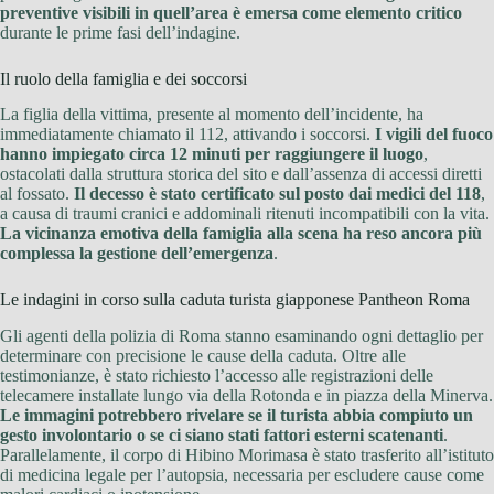
preventive visibili in quell’area è emersa come elemento critico
durante le prime fasi dell’indagine.
Il ruolo della famiglia e dei soccorsi
La figlia della vittima, presente al momento dell’incidente, ha
immediatamente chiamato il 112, attivando i soccorsi.
I vigili del fuoco
hanno impiegato circa 12 minuti per raggiungere il luogo
,
ostacolati dalla struttura storica del sito e dall’assenza di accessi diretti
al fossato.
Il decesso è stato certificato sul posto dai medici del 118
,
a causa di traumi cranici e addominali ritenuti incompatibili con la vita.
La vicinanza emotiva della famiglia alla scena ha reso ancora più
complessa la gestione dell’emergenza
.
Le indagini in corso sulla caduta turista giapponese Pantheon Roma
Gli agenti della polizia di Roma stanno esaminando ogni dettaglio per
determinare con precisione le cause della caduta. Oltre alle
testimonianze, è stato richiesto l’accesso alle registrazioni delle
telecamere installate lungo via della Rotonda e in piazza della Minerva.
Le immagini potrebbero rivelare se il turista abbia compiuto un
gesto involontario o se ci siano stati fattori esterni scatenanti
.
Parallelamente, il corpo di Hibino Morimasa è stato trasferito all’istituto
di medicina legale per l’autopsia, necessaria per escludere cause come