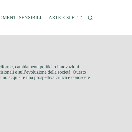
MENTI SENSIBILI
ARTE E SPETTACOLO
AUTO E VEI
 riforme, cambiamenti politici o innovazioni
ecisionali e sull’evoluzione della società. Questo
ranno acquisire una prospettiva critica e conoscere