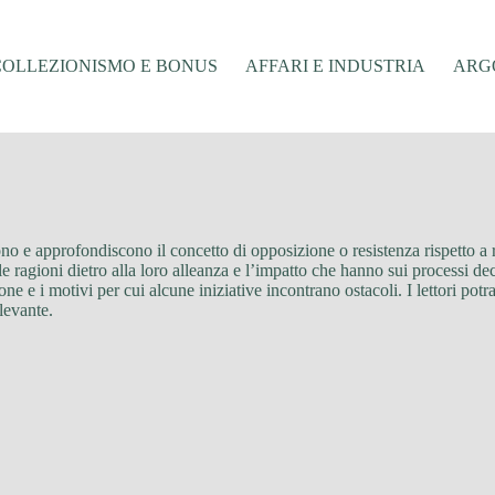
COLLEZIONISMO E BONUS
AFFARI E INDUSTRIA
ARGO
tono e approfondiscono il concetto di opposizione o resistenza rispetto a
, le ragioni dietro alla loro alleanza e l’impatto che hanno sui processi d
ne e i motivi per cui alcune iniziative incontrano ostacoli. I lettori pot
ilevante.