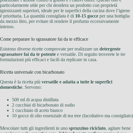
particolarmente utile per chi desidera un prodotto con proprietà
igienizzanti superiori, ideale per le superfici della cucina dove l’igiene
è prioritaria. La quantità consigliata è di
10-15 gocce
per una bottiglia
da mezzo litro, per evitare di rendere il profumo eccessivamente
intenso.
Come preparare lo sgrassatore fai da te efficace
Esistono diverse ricette comprovate per realizzare un
detergente
sgrassatore fai da te potente
e versatile. Di seguito troverete le tre
formulazioni più efficaci e facili da replicare in casa.
Ricetta universale con bicarbonato
Questa è la ricetta più
versatile e adatta a tutte le superfici
domestiche
. Servono:
500 ml di acqua distillata
2 cucchiai di bicarbonato di sodio
1 cucchiaio di aceto bianco
10 gocce di olio essenziale di tea tree (facoltativo ma consigliato)
Mescolare tutti gli ingredienti in uno
spruzzino riciclato
, agitare bene