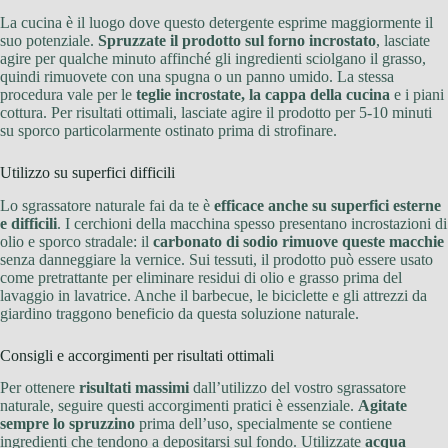
La cucina è il luogo dove questo detergente esprime maggiormente il
suo potenziale.
Spruzzate il prodotto sul forno incrostato
, lasciate
agire per qualche minuto affinché gli ingredienti sciolgano il grasso,
quindi rimuovete con una spugna o un panno umido. La stessa
procedura vale per le
teglie incrostate, la cappa della cucina
e i piani
cottura. Per risultati ottimali, lasciate agire il prodotto per 5-10 minuti
su sporco particolarmente ostinato prima di strofinare.
Utilizzo su superfici difficili
Lo sgrassatore naturale fai da te è
efficace anche su superfici esterne
e difficili
. I cerchioni della macchina spesso presentano incrostazioni di
olio e sporco stradale: il
carbonato di sodio rimuove queste macchie
senza danneggiare la vernice. Sui tessuti, il prodotto può essere usato
come pretrattante per eliminare residui di olio e grasso prima del
lavaggio in lavatrice. Anche il barbecue, le biciclette e gli attrezzi da
giardino traggono beneficio da questa soluzione naturale.
Consigli e accorgimenti per risultati ottimali
Per ottenere
risultati massimi
dall’utilizzo del vostro sgrassatore
naturale, seguire questi accorgimenti pratici è essenziale.
Agitate
sempre lo spruzzino
prima dell’uso, specialmente se contiene
ingredienti che tendono a depositarsi sul fondo. Utilizzate
acqua