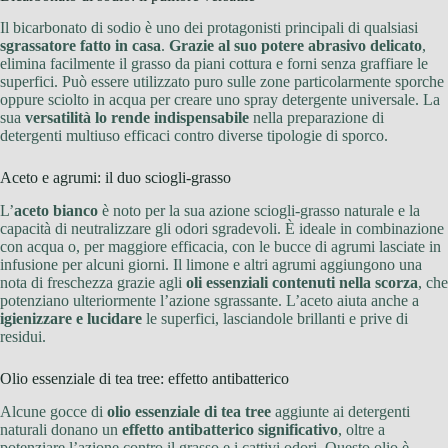
Il bicarbonato di sodio è uno dei protagonisti principali di qualsiasi
sgrassatore fatto in casa
.
Grazie al suo potere abrasivo delicato
,
elimina facilmente il grasso da piani cottura e forni senza graffiare le
superfici. Può essere utilizzato puro sulle zone particolarmente sporche
oppure sciolto in acqua per creare uno spray detergente universale. La
sua
versatilità lo rende indispensabile
nella preparazione di
detergenti multiuso efficaci contro diverse tipologie di sporco.
Aceto e agrumi: il duo sciogli-grasso
L’
aceto bianco
è noto per la sua azione sciogli-grasso naturale e la
capacità di neutralizzare gli odori sgradevoli. È ideale in combinazione
con acqua o, per maggiore efficacia, con le bucce di agrumi lasciate in
infusione per alcuni giorni. Il limone e altri agrumi aggiungono una
nota di freschezza grazie agli
oli essenziali contenuti nella scorza
, che
potenziano ulteriormente l’azione sgrassante. L’aceto aiuta anche a
igienizzare e lucidare
le superfici, lasciandole brillanti e prive di
residui.
Olio essenziale di tea tree: effetto antibatterico
Alcune gocce di
olio essenziale di tea tree
aggiunte ai detergenti
naturali donano un
effetto antibatterico significativo
, oltre a
potenziare l’azione contro il grasso e i cattivi odori. Questo olio è