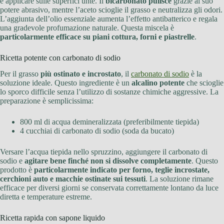
e applicare sulle superfici unte. Il
bicarbonato pulisce
grazie al suo
potere abrasivo, mentre l’aceto scioglie il grasso e neutralizza gli odori.
L’aggiunta dell’olio essenziale aumenta l’effetto antibatterico e regala
una gradevole profumazione naturale. Questa miscela è
particolarmente efficace su piani cottura, forni e piastrelle
.
Ricetta potente con carbonato di sodio
Per il grasso
più ostinato e incrostato
, il
carbonato di sodio
è la
soluzione ideale. Questo ingrediente è un
alcalino potente
che scioglie
lo sporco difficile senza l’utilizzo di sostanze chimiche aggressive. La
preparazione è semplicissima:
800 ml di acqua demineralizzata (preferibilmente tiepida)
4 cucchiai di carbonato di sodio (soda da bucato)
Versare l’acqua tiepida nello spruzzino, aggiungere il carbonato di
sodio e
agitare bene finché non si dissolve completamente
. Questo
prodotto è
particolarmente indicato per forno, teglie incrostate,
cerchioni auto e macchie ostinate sui tessuti
. La soluzione rimane
efficace per diversi giorni se conservata correttamente lontano da luce
diretta e temperature estreme.
Ricetta rapida con sapone liquido