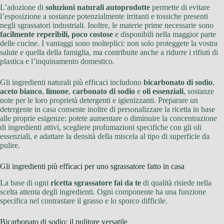
L’adozione di
soluzioni naturali autoprodotte
permette di evitare
l’esposizione a sostanze potenzialmente irritanti e tossiche presenti
negli sgrassatori industriali. Inoltre, le materie prime necessarie sono
facilmente reperibili, poco costose
e disponibili nella maggior parte
delle cucine. I vantaggi sono molteplici: non solo proteggete la vostra
salute e quella della famiglia, ma contribuite anche a ridurre i rifiuti di
plastica e l’inquinamento domestico.
Gli ingredienti naturali più efficaci includono
bicarbonato di sodio
,
aceto bianco
,
limone
,
carbonato di sodio
e
oli essenziali
, sostanze
note per le loro proprietà detergenti e igienizzanti. Preparare un
detergente in casa consente inoltre di personalizzare la ricetta in base
alle proprie esigenze: potete aumentare o diminuire la concentrazione
di ingredienti attivi, scegliere profumazioni specifiche con gli oli
essenziali, e adattare la densità della miscela al tipo di superficie da
pulire.
Gli ingredienti più efficaci per uno sgrassatore fatto in casa
La base di ogni
ricetta sgrassatore fai da te
di qualità risiede nella
scelta attenta degli ingredienti. Ogni componente ha una funzione
specifica nel contrastare il grasso e lo sporco difficile.
Bicarbonato di sodio: il pulitore versatile