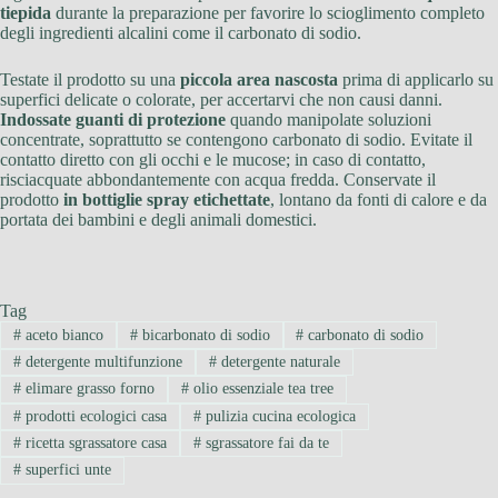
tiepida
durante la preparazione per favorire lo scioglimento completo
degli ingredienti alcalini come il carbonato di sodio.
Testate il prodotto su una
piccola area nascosta
prima di applicarlo su
superfici delicate o colorate, per accertarvi che non causi danni.
Indossate guanti di protezione
quando manipolate soluzioni
concentrate, soprattutto se contengono carbonato di sodio. Evitate il
contatto diretto con gli occhi e le mucose; in caso di contatto,
risciacquate abbondantemente con acqua fredda. Conservate il
prodotto
in bottiglie spray etichettate
, lontano da fonti di calore e da
portata dei bambini e degli animali domestici.
Tag
#
aceto bianco
#
bicarbonato di sodio
#
carbonato di sodio
#
detergente multifunzione
#
detergente naturale
#
elimare grasso forno
#
olio essenziale tea tree
#
prodotti ecologici casa
#
pulizia cucina ecologica
#
ricetta sgrassatore casa
#
sgrassatore fai da te
#
superfici unte