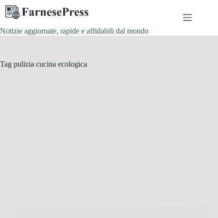
Salta
al
contenuto
Notizie aggiornate, rapide e affidabili dal mondo
Tag
pulizia cucina ecologica
Consigli e Trucchi per la casa
Sgrassatore fai da te efficace: come eliminare il
grasso difficile in cucina