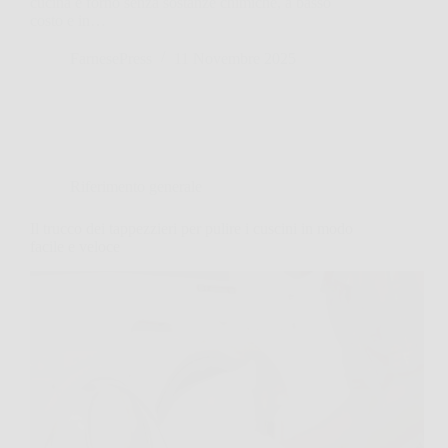
cucina e forno senza sostanze chimiche, a basso
costo e in…
FarnesePress
11 Novembre 2025
Riferimento generale
Il trucco dei tappezzieri per pulire i cuscini in modo
facile e veloce