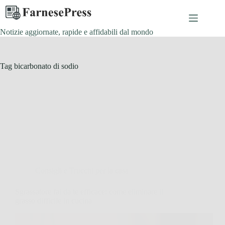
Salta
al
contenuto
Notizie aggiornate, rapide e affidabili dal mondo
Tag
bicarbonato di sodio
Consigli e Trucchi per la casa
Sgrassatore fai da te efficace: come eliminare il
grasso difficile in cucina