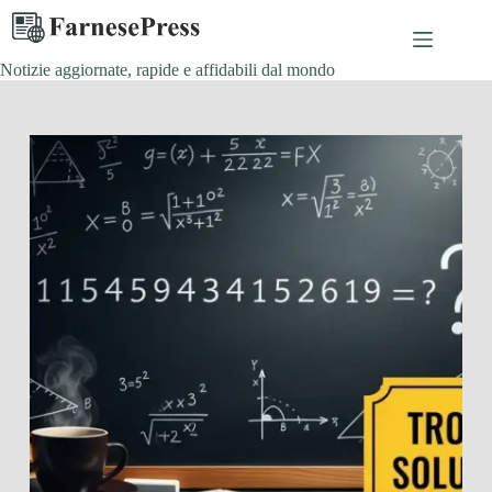
Salta
al
contenuto
Notizie aggiornate, rapide e affidabili dal mondo