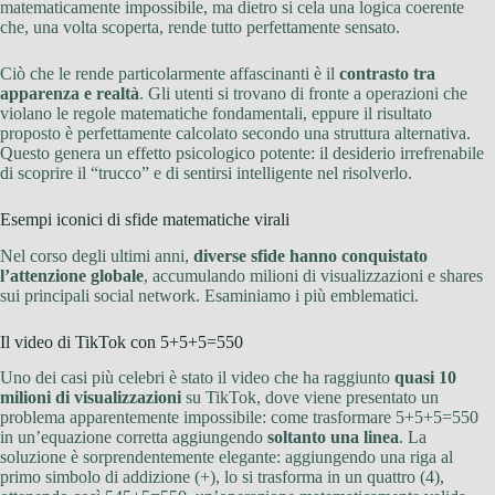
matematicamente impossibile, ma dietro si cela una logica coerente
che, una volta scoperta, rende tutto perfettamente sensato.
Ciò che le rende particolarmente affascinanti è il
contrasto tra
apparenza e realtà
. Gli utenti si trovano di fronte a operazioni che
violano le regole matematiche fondamentali, eppure il risultato
proposto è perfettamente calcolato secondo una struttura alternativa.
Questo genera un effetto psicologico potente: il desiderio irrefrenabile
di scoprire il “trucco” e di sentirsi intelligente nel risolverlo.
Esempi iconici di sfide matematiche virali
Nel corso degli ultimi anni,
diverse sfide hanno conquistato
l’attenzione globale
, accumulando milioni di visualizzazioni e shares
sui principali social network. Esaminiamo i più emblematici.
Il video di TikTok con 5+5+5=550
Uno dei casi più celebri è stato il video che ha raggiunto
quasi 10
milioni di visualizzazioni
su TikTok, dove viene presentato un
problema apparentemente impossibile: come trasformare 5+5+5=550
in un’equazione corretta aggiungendo
soltanto una linea
. La
soluzione è sorprendentemente elegante: aggiungendo una riga al
primo simbolo di addizione (+), lo si trasforma in un quattro (4),