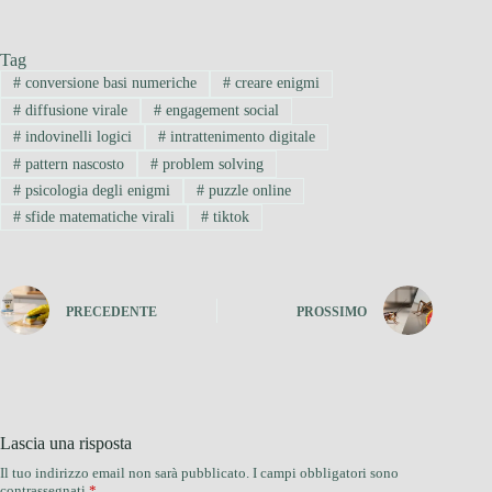
Tag
#
conversione basi numeriche
#
creare enigmi
#
diffusione virale
#
engagement social
#
indovinelli logici
#
intrattenimento digitale
#
pattern nascosto
#
problem solving
#
psicologia degli enigmi
#
puzzle online
#
sfide matematiche virali
#
tiktok
PRECEDENTE
PROSSIMO
Lascia una risposta
Il tuo indirizzo email non sarà pubblicato.
I campi obbligatori sono
contrassegnati
*