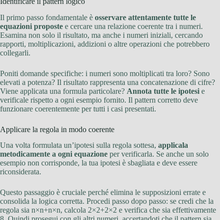
Identificare il pattern logico
Il primo passo fondamentale è
osservare attentamente tutte le
equazioni proposte
e cercare una relazione coerente tra i numeri.
Esamina non solo il risultato, ma anche i numeri iniziali, cercando
rapporti, moltiplicazioni, addizioni o altre operazioni che potrebbero
collegarli.
Poniti domande specifiche: i numeri sono moltiplicati tra loro? Sono
elevati a potenza? Il risultato rappresenta una concatenazione di cifre?
Viene applicata una formula particolare?
Annota tutte le ipotesi
e
verificale rispetto a ogni esempio fornito. Il pattern corretto deve
funzionare coerentemente per tutti i casi presentati.
Applicare la regola in modo coerente
Una volta formulata un’ipotesi sulla regola sottesa,
applicala
metodicamente a ogni equazione
per verificarla. Se anche un solo
esempio non corrisponde, la tua ipotesi è sbagliata e deve essere
riconsiderata.
Questo passaggio è cruciale perché elimina le supposizioni errate e
consolida la logica corretta. Procedi passo dopo passo: se credi che la
regola sia n×n+n×n, calcola 2×2+2×2 e verifica che sia effettivamente
8. Quindi prosegui con gli altri numeri, accertandoti che il pattern sia