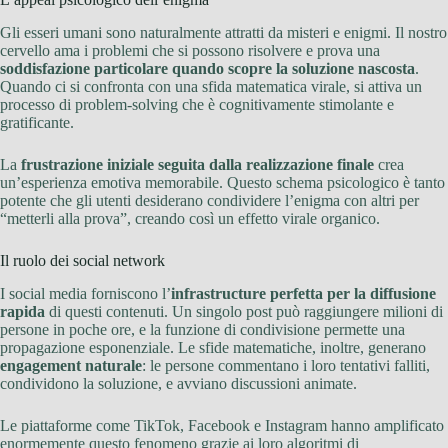
Gli esseri umani sono naturalmente attratti da misteri e enigmi. Il nostro
cervello ama i problemi che si possono risolvere e prova una
soddisfazione particolare quando scopre la soluzione nascosta
.
Quando ci si confronta con una sfida matematica virale, si attiva un
processo di problem-solving che è cognitivamente stimolante e
gratificante.
La
frustrazione iniziale seguita dalla realizzazione finale
crea
un’esperienza emotiva memorabile. Questo schema psicologico è tanto
potente che gli utenti desiderano condividere l’enigma con altri per
“metterli alla prova”, creando così un effetto virale organico.
Il ruolo dei social network
I social media forniscono l’
infrastructure perfetta per la diffusione
rapida
di questi contenuti. Un singolo post può raggiungere milioni di
persone in poche ore, e la funzione di condivisione permette una
propagazione esponenziale. Le sfide matematiche, inoltre, generano
engagement naturale
: le persone commentano i loro tentativi falliti,
condividono la soluzione, e avviano discussioni animate.
Le piattaforme come TikTok, Facebook e Instagram hanno amplificato
enormemente questo fenomeno grazie ai loro algoritmi di