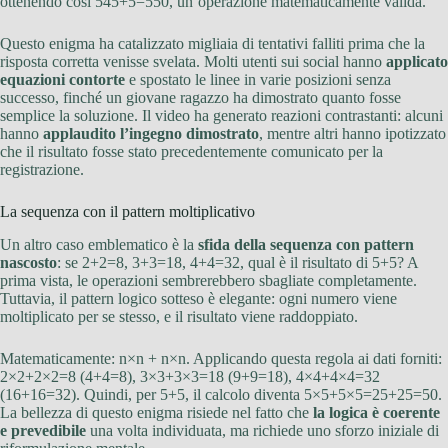
ottenendo così 545+5=550, un’operazione matematicamente valida.
Questo enigma ha catalizzato migliaia di tentativi falliti prima che la
risposta corretta venisse svelata. Molti utenti sui social hanno
applicato
equazioni contorte
e spostato le linee in varie posizioni senza
successo, finché un giovane ragazzo ha dimostrato quanto fosse
semplice la soluzione. Il video ha generato reazioni contrastanti: alcuni
hanno
applaudito l’ingegno dimostrato
, mentre altri hanno ipotizzato
che il risultato fosse stato precedentemente comunicato per la
registrazione.
La sequenza con il pattern moltiplicativo
Un altro caso emblematico è la
sfida della sequenza con pattern
nascosto
: se 2+2=8, 3+3=18, 4+4=32, qual è il risultato di 5+5? A
prima vista, le operazioni sembrerebbero sbagliate completamente.
Tuttavia, il pattern logico sotteso è elegante: ogni numero viene
moltiplicato per se stesso, e il risultato viene raddoppiato.
Matematicamente: n×n + n×n. Applicando questa regola ai dati forniti:
2×2+2×2=8 (4+4=8), 3×3+3×3=18 (9+9=18), 4×4+4×4=32
(16+16=32). Quindi, per 5+5, il calcolo diventa 5×5+5×5=25+25=50.
La bellezza di questo enigma risiede nel fatto che
la logica è coerente
e prevedibile
una volta individuata, ma richiede uno sforzo iniziale di