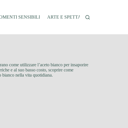
MENTI SENSIBILI
ARTE E SPETTACOLO
AUTO E VEI
strano come utilizzare l’aceto bianco per insaporire
teriche e al suo basso costo, scoprire come
o bianco nella vita quotidiana.