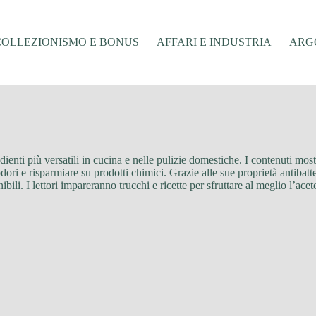
COLLEZIONISMO E BONUS
AFFARI E INDUSTRIA
ARGO
edienti più versatili in cucina e nelle pulizie domestiche. I contenuti mo
odori e risparmiare su prodotti chimici. Grazie alle sue proprietà antibat
ili. I lettori impareranno trucchi e ricette per sfruttare al meglio l’acet