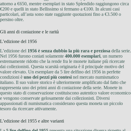
attorno a €650, mentre esemplari in stato Splendido raggiungono circa
€200 e quelli in stato Bellissimo si fermano a €100. In alcuni casi
particolari, all’asta sono state raggiunte quotazioni fino a €3.500 o
persino oltre.
Gli anni di coniazione e le rarità
L’edizione del 1956
L’edizione del
1956 è senza dubbio la più rara e preziosa
della serie.
Nel 1956 furono coniati solamente
400.000 esemplari
, un numero
estremamente ridotto che la rende fra le monete italiane più ricercate
dai collezionisti. Questa scarsità originaria è il principale motivo del
valore elevato. Un esemplare da 5 lire delfino del 1956 in perfette
condizioni è
uno dei pezzi più contesi
nel mercato numismatico
italiano. Il suo valore storico è ulteriormente amplificato dal fatto che
rappresenta uno dei primi anni di coniazione della serie. Monete in
questo stato di conservazione costituiscono autentico valore economico
e vengono conservate gelosamente dai collezionisti. Diversi
appassionati di numismatica considerano questa moneta un piccolo
tesoro da ricercare attivamente.
L’edizione del 1955 e altre varianti
La
5 lire delfino del 1955
presenta una situazione diversa rispetto al