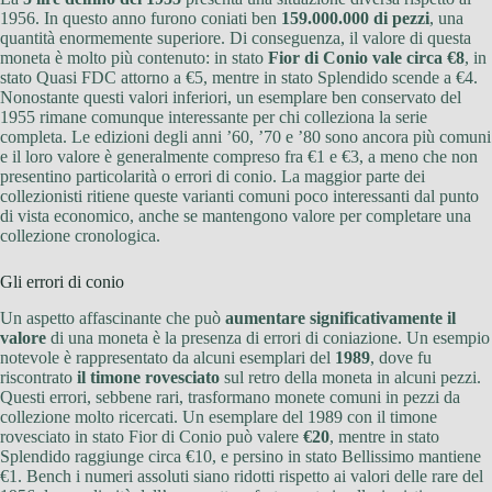
1956. In questo anno furono coniati ben
159.000.000 di pezzi
, una
quantità enormemente superiore. Di conseguenza, il valore di questa
moneta è molto più contenuto: in stato
Fior di Conio vale circa €8
, in
stato Quasi FDC attorno a €5, mentre in stato Splendido scende a €4.
Nonostante questi valori inferiori, un esemplare ben conservato del
1955 rimane comunque interessante per chi colleziona la serie
completa. Le edizioni degli anni ’60, ’70 e ’80 sono ancora più comuni
e il loro valore è generalmente compreso fra €1 e €3, a meno che non
presentino particolarità o errori di conio. La maggior parte dei
collezionisti ritiene queste varianti comuni poco interessanti dal punto
di vista economico, anche se mantengono valore per completare una
collezione cronologica.
Gli errori di conio
Un aspetto affascinante che può
aumentare significativamente il
valore
di una moneta è la presenza di errori di coniazione. Un esempio
notevole è rappresentato da alcuni esemplari del
1989
, dove fu
riscontrato
il timone rovesciato
sul retro della moneta in alcuni pezzi.
Questi errori, sebbene rari, trasformano monete comuni in pezzi da
collezione molto ricercati. Un esemplare del 1989 con il timone
rovesciato in stato Fior di Conio può valere
€20
, mentre in stato
Splendido raggiunge circa €10, e persino in stato Bellissimo mantiene
€1. Bench i numeri assoluti siano ridotti rispetto ai valori delle rare del