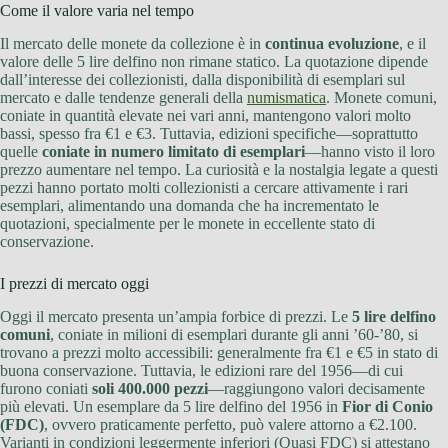
Come il valore varia nel tempo
Il mercato delle monete da collezione è in
continua evoluzione
, e il
valore delle 5 lire delfino non rimane statico. La quotazione dipende
dall’interesse dei collezionisti, dalla disponibilità di esemplari sul
mercato e dalle tendenze generali della
numismatica
. Monete comuni,
coniate in quantità elevate nei vari anni, mantengono valori molto
bassi, spesso fra €1 e €3. Tuttavia, edizioni specifiche—soprattutto
quelle
coniate in numero limitato di esemplari
—hanno visto il loro
prezzo aumentare nel tempo. La curiosità e la nostalgia legate a questi
pezzi hanno portato molti collezionisti a cercare attivamente i rari
esemplari, alimentando una domanda che ha incrementato le
quotazioni, specialmente per le monete in eccellente stato di
conservazione.
I prezzi di mercato oggi
Oggi il mercato presenta un’ampia forbice di prezzi. Le
5 lire delfino
comuni
, coniate in milioni di esemplari durante gli anni ’60-’80, si
trovano a prezzi molto accessibili: generalmente fra €1 e €5 in stato di
buona conservazione. Tuttavia, le edizioni rare del 1956—di cui
furono coniati
soli 400.000 pezzi
—raggiungono valori decisamente
più elevati. Un esemplare da 5 lire delfino del 1956 in
Fior di Conio
(FDC)
, ovvero praticamente perfetto, può valere attorno a €2.100.
Varianti in condizioni leggermente inferiori (Quasi FDC) si attestano