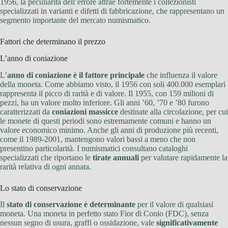
1956, la peculiarità dell’errore attrae fortemente i collezionisti
specializzati in varianti e difetti di fabbricazione, che rappresentano un
segmento importante del mercato numismatico.
Fattori che determinano il prezzo
L’anno di coniazione
L’
anno di coniazione è il fattore principale
che influenza il valore
della moneta. Come abbiamo visto, il 1956 con soli 400.000 esemplari
rappresenta il picco di rarità e di valore. Il 1955, con 159 milioni di
pezzi, ha un valore molto inferiore. Gli anni ’60, ’70 e ’80 furono
caratterizzati da
coniazioni massicce
destinate alla circolazione, per cui
le monete di questi periodi sono estremamente comuni e hanno un
valore economico minimo. Anche gli anni di produzione più recenti,
come il 1989-2001, mantengono valori bassi a meno che non
presentino particolarità. I numismatici consultano cataloghi
specializzati che riportano le
tirate annuali
per valutare rapidamente la
rarità relativa di ogni annata.
Lo stato di conservazione
Il
stato di conservazione è determinante
per il valore di qualsiasi
moneta. Una moneta in perfetto stato Fior di Conio (FDC), senza
nessun segno di usura, graffi o ossidazione, vale
significativamente