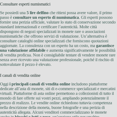
Consultare esperti numismatici
Se possiedi una
5 lire delfino
che ritieni possa avere valore, il primo
passo è
consultare un esperto di numismatica
. Gli esperti possono
fornire una perizia ufficiale, valutare lo stato di conservazione secondo
standard internazionali e certificare l’autenticità. Molte città
dispongono di negozi specializzati in monete rare o associazioni
numismatiche che offrono servizi di valutazione. Un’alternativa è
consultare cataloghi online specializzati che forniscono quotazioni
aggiornate. La consulenza con un esperto ha un costo, ma
garantisce
una valutazione affidabile
e aumenta significativamente le possibilità
di vendita proficua. Non è consigliabile tentare di vendere monete rare
senza aver ricevuto una valutazione professionale, poiché il rischio di
sottovalutare il pezzo è elevato.
I canali di vendita online
Oggi
i principali canali di vendita online
includono piattaforme
dedicate all’asta di monete, siti di e-commerce specializzati e mercatini
virtuali. Piattaforme di asta online permettono a collezionisti di tutto il
mondo di fare offerte sui vostri pezzi, ampliando potenzialmente il
prezzo di realizzo. Le vendite online richiedono tuttavia competenza
nella descrizione della moneta, buone fotografie e una perizia di
autenticità allegata. Alcuni venditori commercializzano le monete
anche in
blocchi o lotti a peso
, un’opzione utile per smaltire