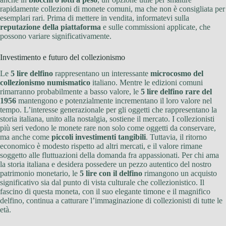
rapidamente collezioni di monete comuni, ma che non è consigliata per
esemplari rari. Prima di mettere in vendita, informatevi sulla
reputazione della piattaforma
e sulle commissioni applicate, che
possono variare significativamente.
Investimento e futuro del collezionismo
Le
5 lire delfino
rappresentano un interessante
microcosmo del
collezionismo numismatico
italiano. Mentre le edizioni comuni
rimarranno probabilmente a basso valore, le
5 lire delfino rare del
1956
mantengono e potenzialmente incrementano il loro valore nel
tempo. L’interesse generazionale per gli oggetti che rappresentano la
storia italiana, unito alla nostalgia, sostiene il mercato. I collezionisti
più seri vedono le monete rare non solo come oggetti da conservare,
ma anche come
piccoli investimenti tangibili
. Tuttavia, il ritorno
economico è modesto rispetto ad altri mercati, e il valore rimane
soggetto alle fluttuazioni della domanda fra appassionati. Per chi ama
la storia italiana e desidera possedere un pezzo autentico del nostro
patrimonio monetario, le
5 lire con il delfino
rimangono un acquisto
significativo sia dal punto di vista culturale che collezionistico. Il
fascino di questa moneta, con il suo elegante timone e il magnifico
delfino, continua a catturare l’immaginazione di collezionisti di tutte le
età.