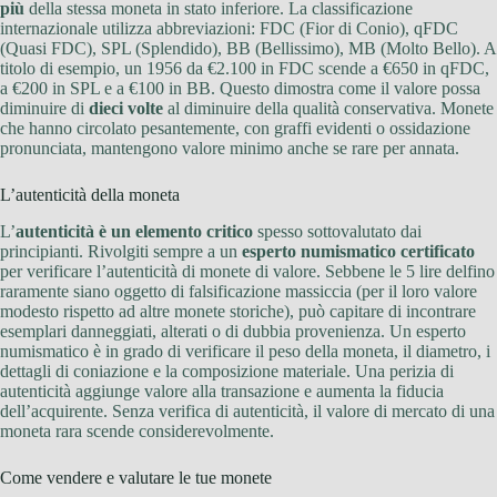
più
della stessa moneta in stato inferiore. La classificazione
internazionale utilizza abbreviazioni: FDC (Fior di Conio), qFDC
(Quasi FDC), SPL (Splendido), BB (Bellissimo), MB (Molto Bello). A
titolo di esempio, un 1956 da €2.100 in FDC scende a €650 in qFDC,
a €200 in SPL e a €100 in BB. Questo dimostra come il valore possa
diminuire di
dieci volte
al diminuire della qualità conservativa. Monete
che hanno circolato pesantemente, con graffi evidenti o ossidazione
pronunciata, mantengono valore minimo anche se rare per annata.
L’autenticità della moneta
L’
autenticità è un elemento critico
spesso sottovalutato dai
principianti. Rivolgiti sempre a un
esperto numismatico certificato
per verificare l’autenticità di monete di valore. Sebbene le 5 lire delfino
raramente siano oggetto di falsificazione massiccia (per il loro valore
modesto rispetto ad altre monete storiche), può capitare di incontrare
esemplari danneggiati, alterati o di dubbia provenienza. Un esperto
numismatico è in grado di verificare il peso della moneta, il diametro, i
dettagli di coniazione e la composizione materiale. Una perizia di
autenticità aggiunge valore alla transazione e aumenta la fiducia
dell’acquirente. Senza verifica di autenticità, il valore di mercato di una
moneta rara scende considerevolmente.
Come vendere e valutare le tue monete