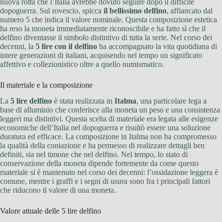
nuova rotta che l’Italia avrebbe dovuto seguire dopo il difficile
dopoguerra. Sul rovescio, spicca
il bellissimo delfino
, affiancato dal
numero 5 che indica il valore nominale. Questa composizione estetica
ha reso la moneta immediatamente riconoscibile e ha fatto sì che il
delfino diventasse il simbolo distintivo di tutta la serie. Nel corso dei
decenni, la
5 lire con il delfino
ha accompagnato la vita quotidiana di
intere generazioni di italiani, acquisendo nel tempo un significato
affettivo e collezionistico oltre a quello numismatico.
Il materiale e la composizione
La
5 lire delfino
è stata realizzata in
Italma
, una particolare lega a
base di alluminio che conferisce alla moneta un peso e una consistenza
leggeri ma distintivi. Questa scelta di materiale era legata alle esigenze
economiche dell’Italia nel dopoguerra e risultò essere una soluzione
duratura ed efficace. La composizione in Italma non ha compromesso
la qualità della coniazione e ha permesso di realizzare dettagli ben
definiti, sia nel timone che nel delfino. Nel tempo, lo stato di
conservazione della moneta dipende fortemente da come questo
materiale si è mantenuto nel corso dei decenni: l’ossidazione leggera è
comune, mentre i graffi e i segni di usura sono fra i principali fattori
che riducono il valore di una moneta.
Valore attuale delle 5 lire delfino