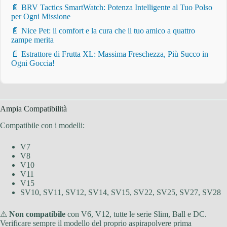
📄 BRV Tactics SmartWatch: Potenza Intelligente al Tuo Polso
per Ogni Missione
📄 Nice Pet: il comfort e la cura che il tuo amico a quattro
zampe merita
📄 Estrattore di Frutta XL: Massima Freschezza, Più Succo in
Ogni Goccia!
Ampia Compatibilità
Compatibile con i modelli:
V7
V8
V10
V11
V15
SV10, SV11, SV12, SV14, SV15, SV22, SV25, SV27, SV28
⚠
Non compatibile
con V6, V12, tutte le serie Slim, Ball e DC.
Verificare sempre il modello del proprio aspirapolvere prima