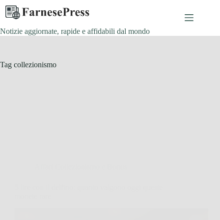
Salta
al
contenuto
Notizie aggiornate, rapide e affidabili dal mondo
Tag
collezionismo
Affari Collezionismo e Bonus
5 lire con il delfino: quanto valgono oggi queste
monete rare