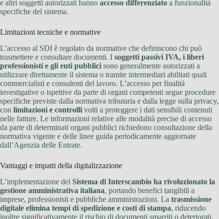
e altri soggetti autorizzati hanno
accesso differenziato
a funzionalità
specifiche del sistema.
Limitazioni tecniche e normative
L’accesso al SDI è regolato da normative che definiscono chi può
trasmettere e consultare documenti. I
soggetti passivi IVA, i liberi
professionisti e gli enti pubblici
sono generalmente autorizzati a
utilizzare direttamente il sistema o tramite intermediari abilitati quali
commercialisti e consulenti del lavoro. L’accesso per finalità
investigative o ispettive da parte di organi competenti segue procedure
specifiche previste dalla normativa tributaria e dalla legge sulla privacy,
con
limitazioni e controlli
volti a proteggere i dati sensibili contenuti
nelle fatture. Le informazioni relative alle modalità precise di accesso
da parte di determinati organi pubblici richiedono consultazione della
normativa vigente e delle linee guida periodicamente aggiornate
dall’Agenzia delle Entrate.
Vantaggi e impatti della digitalizzazione
L’implementazione del
Sistema di Interscambio ha rivoluzionato la
gestione amministrativa italiana
, portando benefici tangibili a
imprese, professionisti e pubbliche amministrazioni. La
trasmissione
digitale elimina tempi di spedizione e costi di stampa
, riducendo
inoltre significativamente il rischio di documenti smarriti o deteriorati.