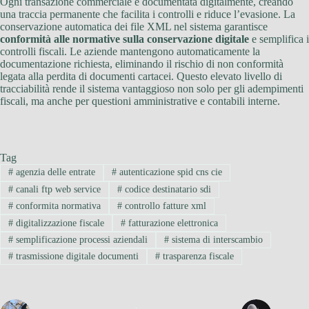
Ogni transazione commerciale è documentata digitalmente, creando
una traccia permanente che facilita i controlli e riduce l’evasione. La
conservazione automatica dei file XML nel sistema garantisce
conformità alle normative sulla conservazione digitale
e semplifica i
controlli fiscali. Le aziende mantengono automaticamente la
documentazione richiesta, eliminando il rischio di non conformità
legata alla perdita di documenti cartacei. Questo elevato livello di
tracciabilità rende il sistema vantaggioso non solo per gli adempimenti
fiscali, ma anche per questioni amministrative e contabili interne.
Tag
#
agenzia delle entrate
#
autenticazione spid cns cie
#
canali ftp web service
#
codice destinatario sdi
#
conformita normativa
#
controllo fatture xml
#
digitalizzazione fiscale
#
fatturazione elettronica
#
semplificazione processi aziendali
#
sistema di interscambio
#
trasmissione digitale documenti
#
trasparenza fiscale