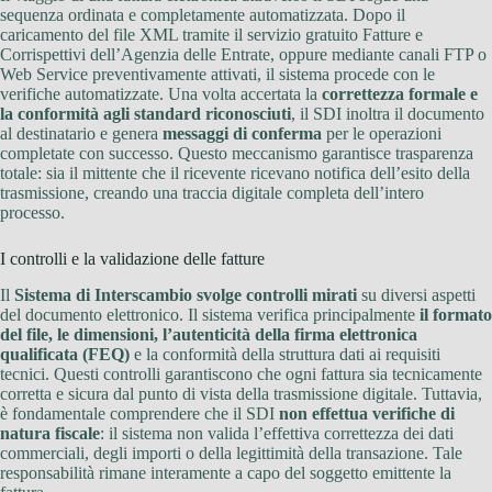
sequenza ordinata e completamente automatizzata. Dopo il
caricamento del file XML tramite il servizio gratuito Fatture e
Corrispettivi dell’Agenzia delle Entrate, oppure mediante canali FTP o
Web Service preventivamente attivati, il sistema procede con le
verifiche automatizzate. Una volta accertata la
correttezza formale e
la conformità agli standard riconosciuti
, il SDI inoltra il documento
al destinatario e genera
messaggi di conferma
per le operazioni
completate con successo. Questo meccanismo garantisce trasparenza
totale: sia il mittente che il ricevente ricevano notifica dell’esito della
trasmissione, creando una traccia digitale completa dell’intero
processo.
I controlli e la validazione delle fatture
Il
Sistema di Interscambio svolge controlli mirati
su diversi aspetti
del documento elettronico. Il sistema verifica principalmente
il formato
del file, le dimensioni, l’autenticità della firma elettronica
qualificata (FEQ)
e la conformità della struttura dati ai requisiti
tecnici. Questi controlli garantiscono che ogni fattura sia tecnicamente
corretta e sicura dal punto di vista della trasmissione digitale. Tuttavia,
è fondamentale comprendere che il SDI
non effettua verifiche di
natura fiscale
: il sistema non valida l’effettiva correttezza dei dati
commerciali, degli importi o della legittimità della transazione. Tale
responsabilità rimane interamente a capo del soggetto emittente la