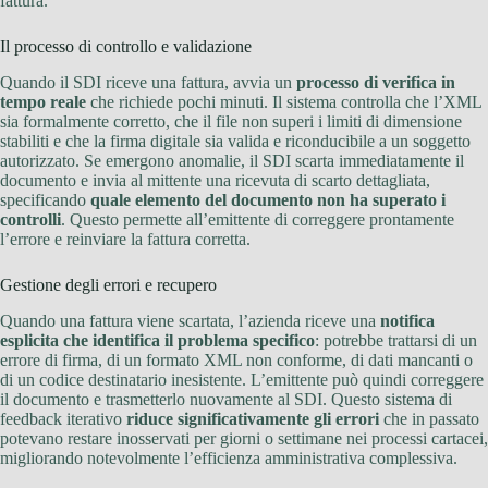
fattura.
Il processo di controllo e validazione
Quando il SDI riceve una fattura, avvia un
processo di verifica in
tempo reale
che richiede pochi minuti. Il sistema controlla che l’XML
sia formalmente corretto, che il file non superi i limiti di dimensione
stabiliti e che la firma digitale sia valida e riconducibile a un soggetto
autorizzato. Se emergono anomalie, il SDI scarta immediatamente il
documento e invia al mittente una ricevuta di scarto dettagliata,
specificando
quale elemento del documento non ha superato i
controlli
. Questo permette all’emittente di correggere prontamente
l’errore e reinviare la fattura corretta.
Gestione degli errori e recupero
Quando una fattura viene scartata, l’azienda riceve una
notifica
esplicita che identifica il problema specifico
: potrebbe trattarsi di un
errore di firma, di un formato XML non conforme, di dati mancanti o
di un codice destinatario inesistente. L’emittente può quindi correggere
il documento e trasmetterlo nuovamente al SDI. Questo sistema di
feedback iterativo
riduce significativamente gli errori
che in passato
potevano restare inosservati per giorni o settimane nei processi cartacei,
migliorando notevolmente l’efficienza amministrativa complessiva.