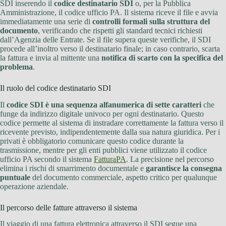
SDI inserendo il
codice destinatario SDI
o, per la Pubblica
Amministrazione, il codice ufficio PA. Il sistema riceve il file e avvia
immediatamente una serie di
controlli formali sulla struttura del
documento
, verificando che rispetti gli standard tecnici richiesti
dall’Agenzia delle Entrate. Se il file supera queste verifiche, il SDI
procede all’inoltro verso il destinatario finale; in caso contrario, scarta
la fattura e invia al mittente una
notifica di scarto con la specifica del
problema
.
Il ruolo del codice destinatario SDI
Il
codice SDI è una sequenza alfanumerica di sette caratteri
che
funge da indirizzo digitale univoco per ogni destinatario. Questo
codice permette al sistema di instradare correttamente la fattura verso il
ricevente previsto, indipendentemente dalla sua natura giuridica. Per i
privati è obbligatorio comunicare questo codice durante la
trasmissione, mentre per gli enti pubblici viene utilizzato il codice
ufficio PA secondo il sistema
FatturaPA
. La precisione nel percorso
elimina i rischi di smarrimento documentale e
garantisce la consegna
puntuale
del documento commerciale, aspetto critico per qualunque
operazione aziendale.
Il percorso delle fatture attraverso il sistema
Il viaggio di una fattura elettronica attraverso il SDI segue una