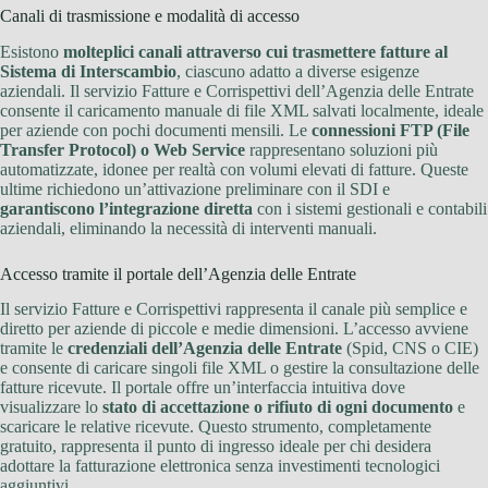
Canali di trasmissione e modalità di accesso
Esistono
molteplici canali attraverso cui trasmettere fatture al
Sistema di Interscambio
, ciascuno adatto a diverse esigenze
aziendali. Il servizio Fatture e Corrispettivi dell’Agenzia delle Entrate
consente il caricamento manuale di file XML salvati localmente, ideale
per aziende con pochi documenti mensili. Le
connessioni FTP (File
Transfer Protocol) o Web Service
rappresentano soluzioni più
automatizzate, idonee per realtà con volumi elevati di fatture. Queste
ultime richiedono un’attivazione preliminare con il SDI e
garantiscono l’integrazione diretta
con i sistemi gestionali e contabili
aziendali, eliminando la necessità di interventi manuali.
Accesso tramite il portale dell’Agenzia delle Entrate
Il servizio Fatture e Corrispettivi rappresenta il canale più semplice e
diretto per aziende di piccole e medie dimensioni. L’accesso avviene
tramite le
credenziali dell’Agenzia delle Entrate
(Spid, CNS o CIE)
e consente di caricare singoli file XML o gestire la consultazione delle
fatture ricevute. Il portale offre un’interfaccia intuitiva dove
visualizzare lo
stato di accettazione o rifiuto di ogni documento
e
scaricare le relative ricevute. Questo strumento, completamente
gratuito, rappresenta il punto di ingresso ideale per chi desidera
adottare la fatturazione elettronica senza investimenti tecnologici
aggiuntivi.