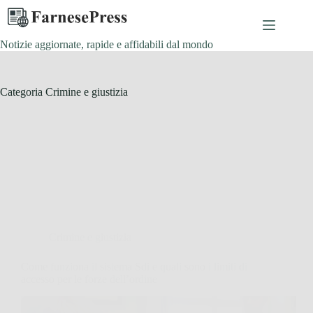
Salta
al
contenuto
Notizie aggiornate, rapide e affidabili dal mondo
Categoria
Crimine e giustizia
Crimine e giustizia
Come funziona il sistema Sdi e quali sono i limiti di
accesso per le forze dell’ordine