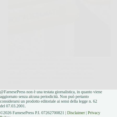
Le truffe su Postepay mediante bonifici
rappresentano una delle frodi più diffuse ai danni di
anziani e persone vulnerabili. I truffatori manipolano
l’identificativo telefonico e si fingono autorità (come
i carabinieri) per indurre le vittime a trasferire denaro
su conti…
@FarnesePress non è una testata giornalistica, in quanto viene
FarnesePress
1 Novembre 2025
aggiornato senza alcuna periodicità. Non può pertanto
considerarsi un prodotto editoriale ai sensi della legge n. 62
del 07.03.2001.
©2026 FarnesePress P.I. 07262700821 |
Disclaimer
|
Privacy