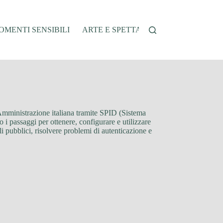
MENTI SENSIBILI
ARTE E SPETTACOLO
AUTO E VEI
 Amministrazione italiana tramite SPID (Sistema
o i passaggi per ottenere, configurare e utilizzare
li pubblici, risolvere problemi di autenticazione e