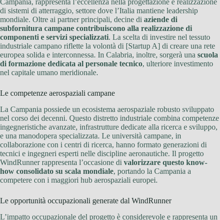
Campania, rappresenta l’eccellenza nella progettazione e realizzazione
di sistemi di atterraggio, settore dove l’Italia mantiene leadership
mondiale. Oltre ai partner principali, decine di
aziende di
subfornitura campane contribuiscono alla realizzazione di
componenti e servizi specializzati
. La scelta di investire nel tessuto
industriale campano riflette la volontà di [Startup A] di creare una rete
europea solida e interconnessa. In Calabria, inoltre, sorgerà una
scuola
di formazione dedicata al personale tecnico
, ulteriore investimento
nel capitale umano meridionale.
Le competenze aerospaziali campane
La Campania possiede un ecosistema aerospaziale robusto sviluppato
nel corso dei decenni. Questo distretto industriale combina competenze
ingegneristiche avanzate, infrastrutture dedicate alla ricerca e sviluppo,
e una manodopera specializzata. Le università campane, in
collaborazione con i centri di ricerca, hanno formato generazioni di
tecnici e ingegneri esperti nelle discipline aeronautiche. Il progetto
WindRunner rappresenta l’occasione di
valorizzare questo know-
how consolidato su scala mondiale
, portando la Campania a
competere con i maggiori hub aerospaziali europei.
Le opportunità occupazionali generate dal WindRunner
L’impatto occupazionale del progetto è considerevole e rappresenta un