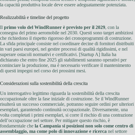
la capacità produttiva locale deve essere adeguatamente potenziata.
Realizzabilità e timeline del progetto
Il
primo volo del WindRunner è previsto per il 2029
, con la
consegna del primo aeromobile nel 2030. Questi sono target ambiziosi
che richiedono il rispetto rigoroso dei cronoprogrammi di costruzione.
La sfida principale consiste nel coordinare decine di fornitori distribuiti
in vari paesi europei, nel gestire processi di qualità rigidissimi, e nel
superare ostacoli normativi e certificativi. [Startup A] Italia ha
dichiarato che entro fine 2025 gli stabilimenti saranno operativi per
cominciare la produzione, ma è necessario verificare il mantenimento
di questi impegni nel corso dei prossimi mesi.
Considerazioni sulla sostenibilità della crescita
Un interrogativo legittimo riguarda la sostenibilità della crescita
occupazionale oltre la fase iniziale di costruzione. Se il WindRunner
risulterà un successo commerciale, potranno seguire ordini per ulteriori
esemplari, garantendo continuità occupazionale. Diversamente, una
volta completati i primi esemplari, si corre il rischio di una contrazione
dell’occupazione nel settore. Per mitigare questo rischio, è
fondamentale che
la Campania si posizioni non solo come centro di
assemblaggio, ma come polo di innovazione e ricerca
nel settore