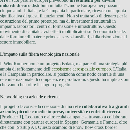
A] e i suoi partner europei prevedono
investimenti per diversi
miliardi di euro
distribuiti in tutta l’Unione Europea nei prossimi
cinque anni. L’Italia, e la Campania in particolare, riceverà una quota
significativa di questi finanziamenti. Non si tratta solo di denaro per la
costruzione del primo prototipo, ma di investimenti strutturali in
impianti, laboratori, centri di formazione e infrastrutture. Questo
movimento di capitale avrà effetti moltiplicatori sull’economia locale:
dalle forniture di materie prime ai servizi ausiliari, dalla ristorazione al
settore immobiliare.
L’impatto sulla filiera tecnologica nazionale
Il WindRunner non è un progetto isolato, ma parte di una strategia più
ampia di rafforzamento dell’
ecosistema aerospaziale europeo
. L’Italia,
e la Campania in particolare, si posiziona come nodo centrale di una
rete internazionale di competenze e produzioni. Questo ha implicazioni
che vanno ben oltre il singolo progetto.
Networking tra aziende e ricerca
Il progetto favorisce la creazione di una
rete collaborativa tra grandi
aziende, piccole e medie imprese, università e centri di ricerca
.
[Producer 1], Leonardo e altre realtà campane si trovano a collaborare
direttamente con partner europei in Spagna, Germania e Francia, oltre
che con [Startup A]. Questo scambio di know-how cross-border