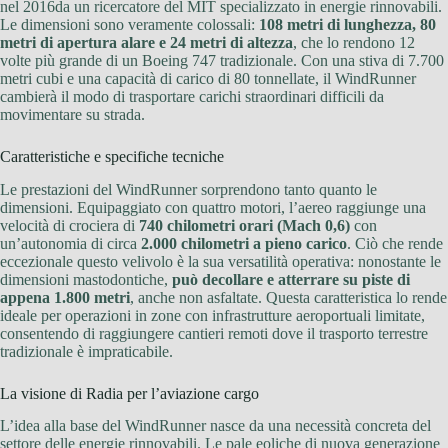
nel 2016da un ricercatore del MIT specializzato in energie rinnovabili.
Le dimensioni sono veramente colossali:
108 metri di lunghezza, 80
metri di apertura alare e 24 metri di altezza
, che lo rendono 12
volte più grande di un Boeing 747 tradizionale. Con una stiva di 7.700
metri cubi e una capacità di carico di 80 tonnellate, il WindRunner
cambierà il modo di trasportare carichi straordinari difficili da
movimentare su strada.
Caratteristiche e specifiche tecniche
Le prestazioni del WindRunner sorprendono tanto quanto le
dimensioni. Equipaggiato con quattro motori, l’aereo raggiunge una
velocità di crociera di
740 chilometri orari (Mach 0,6)
con
un’autonomia di circa
2.000 chilometri a pieno carico
. Ciò che rende
eccezionale questo velivolo è la sua versatilità operativa: nonostante le
dimensioni mastodontiche,
può decollare e atterrare su piste di
appena 1.800 metri
, anche non asfaltate. Questa caratteristica lo rende
ideale per operazioni in zone con infrastrutture aeroportuali limitate,
consentendo di raggiungere cantieri remoti dove il trasporto terrestre
tradizionale è impraticabile.
La visione di Radia per l’aviazione cargo
L’idea alla base del WindRunner nasce da una necessità concreta del
settore delle energie rinnovabili. Le pale eoliche di nuova generazione