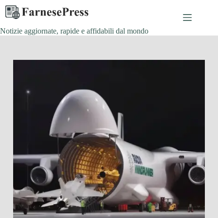
Salta
al
contenuto
Notizie aggiornate, rapide e affidabili dal mondo