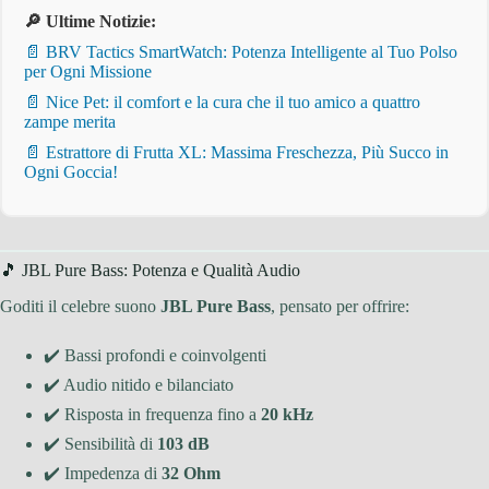
🔎 Ultime Notizie:
📄 BRV Tactics SmartWatch: Potenza Intelligente al Tuo Polso
per Ogni Missione
📄 Nice Pet: il comfort e la cura che il tuo amico a quattro
zampe merita
📄 Estrattore di Frutta XL: Massima Freschezza, Più Succo in
Ogni Goccia!
🎵 JBL Pure Bass: Potenza e Qualità Audio
Goditi il celebre suono
JBL Pure Bass
, pensato per offrire:
✔️ Bassi profondi e coinvolgenti
✔️ Audio nitido e bilanciato
✔️ Risposta in frequenza fino a
20 kHz
✔️ Sensibilità di
103 dB
✔️ Impedenza di
32 Ohm