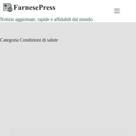
Salta
al
contenuto
Notizie aggiornate, rapide e affidabili dal mondo
Categoria
Condizioni di salute
Condizioni di salute
Cacca che galleggia o affonda cosa rivela sulla tua
salute intestinale