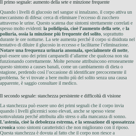
Il primo segnale: aumento della sete e minzione frequente
Quando i livelli di glucosio nel sangue si innalzano, il corpo attiva un
meccanismo di difesa: cerca di eliminare l’eccesso di zucchero
attraverso le urine. Questo scatena due sintomi strettamente correlati e
spesso molto evidenti:
la polidipsia, cioè l’aumento della sete
, e
la
poliuria, ossia la minzione più frequente del solito
, soprattutto
durante le ore notturne. La sete aumenta perché il corpo si disidrata nel
tentativo di diluire il glucosio in eccesso e facilitarne l’eliminazione.
Notare una frequenza urinaria anomala, specialmente di notte
,
può essere uno dei primi campanelli d’allarme che qualcosa non sta
funzionando correttamente. Molte persone attribuiscono erroneamente
questo sintomo a causes banali, come un cambiamento di dieta o
stagione, perdendo così l’occasione di identificare precocemente il
problema. Se vi trovate a bere molto più del solito senza una causa
apparente, è saggio consultare il medico.
Il secondo segnale: stanchezza persistente e difficoltà di visione
La stanchezza può essere uno dei primi segnali che il corpo invia
quando i livelli glicemici sono elevati, anche se spesso viene
sottovalutata perché attribuita allo stress o alla mancanza di sonno.
L’astenia, cioè la debolezza estrema, e la sensazione di spossatezza
cronica
sono sintomi caratteristici che non migliorano con il riposo.
Questa stanchezza è dovuta al fatto che il corpo non riesce a