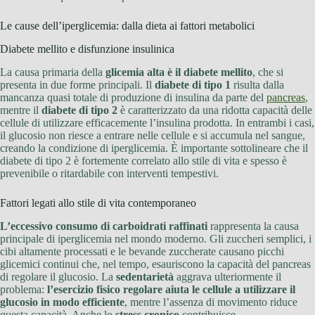
Le cause dell’iperglicemia: dalla dieta ai fattori metabolici
Diabete mellito e disfunzione insulinica
La causa primaria della
glicemia alta è il diabete mellito
, che si
presenta in due forme principali. Il
diabete di tipo 1
risulta dalla
mancanza quasi totale di produzione di insulina da parte del
pancreas
,
mentre il
diabete di tipo 2
è caratterizzato da una ridotta capacità delle
cellule di utilizzare efficacemente l’insulina prodotta. In entrambi i casi,
il glucosio non riesce a entrare nelle cellule e si accumula nel sangue,
creando la condizione di iperglicemia. È importante sottolineare che il
diabete di tipo 2 è fortemente correlato allo stile di vita e spesso è
prevenibile o ritardabile con interventi tempestivi.
Fattori legati allo stile di vita contemporaneo
L’eccessivo consumo di carboidrati raffinati
rappresenta la causa
principale di iperglicemia nel mondo moderno. Gli zuccheri semplici, i
cibi altamente processati e le bevande zuccherate causano picchi
glicemici continui che, nel tempo, esauriscono la capacità del pancreas
di regolare il glucosio. La
sedentarietà
aggrava ulteriormente il
problema:
l’esercizio fisico regolare aiuta le cellule a utilizzare il
glucosio in modo efficiente
, mentre l’assenza di movimento riduce
questa capacità. Anche lo
stress cronico
contribuisce