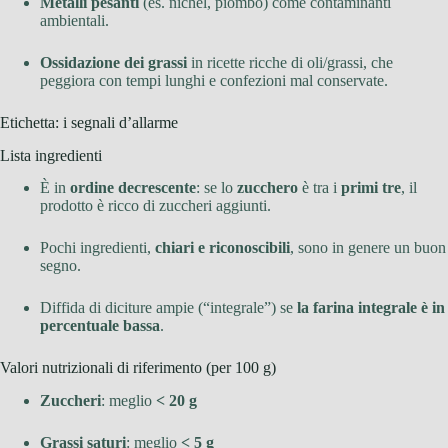
Metalli pesanti
(es. nichel, piombo) come contaminanti
ambientali.
Ossidazione dei grassi
in ricette ricche di oli/grassi, che
peggiora con tempi lunghi e confezioni mal conservate.
Etichetta: i segnali d’allarme
Lista ingredienti
È in
ordine decrescente
: se lo
zucchero
è tra i
primi tre
, il
prodotto è ricco di zuccheri aggiunti.
Pochi ingredienti,
chiari e riconoscibili
, sono in genere un buon
segno.
Diffida di diciture ampie (“integrale”) se
la farina integrale è in
percentuale bassa
.
Valori nutrizionali di riferimento (per 100 g)
Zuccheri
: meglio
< 20 g
Grassi saturi
: meglio
< 5 g