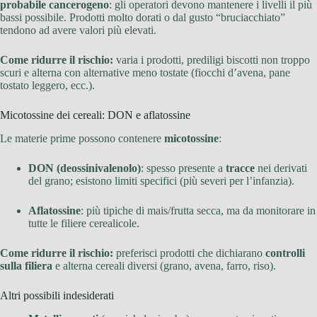
probabile cancerogeno
: gli operatori devono mantenere i livelli il più
bassi possibile. Prodotti molto dorati o dal gusto “bruciacchiato”
tendono ad avere valori più elevati.
Come ridurre il rischio:
varia i prodotti, prediligi biscotti non troppo
scuri e alterna con alternative meno tostate (fiocchi d’avena, pane
tostato leggero, ecc.).
Micotossine dei cereali: DON e aflatossine
Le materie prime possono contenere
micotossine
:
DON (deossinivalenolo)
: spesso presente a
tracce
nei derivati
del grano; esistono limiti specifici (più severi per l’infanzia).
Aflatossine
: più tipiche di mais/frutta secca, ma da monitorare in
tutte le filiere cerealicole.
Come ridurre il rischio:
preferisci prodotti che dichiarano
controlli
sulla filiera
e alterna cereali diversi (grano, avena, farro, riso).
Altri possibili indesiderati