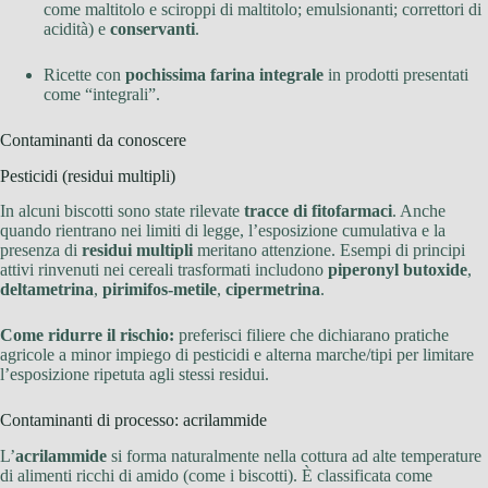
come maltitolo e sciroppi di maltitolo; emulsionanti; correttori di
acidità) e
conservanti
.
Ricette con
pochissima farina integrale
in prodotti presentati
come “integrali”.
Contaminanti da conoscere
Pesticidi (residui multipli)
In alcuni biscotti sono state rilevate
tracce di fitofarmaci
. Anche
quando rientrano nei limiti di legge, l’esposizione cumulativa e la
presenza di
residui multipli
meritano attenzione. Esempi di principi
attivi rinvenuti nei cereali trasformati includono
piperonyl butoxide
,
deltametrina
,
pirimifos-metile
,
cipermetrina
.
Come ridurre il rischio:
preferisci filiere che dichiarano pratiche
agricole a minor impiego di pesticidi e alterna marche/tipi per limitare
l’esposizione ripetuta agli stessi residui.
Contaminanti di processo: acrilammide
L’
acrilammide
si forma naturalmente nella cottura ad alte temperature
di alimenti ricchi di amido (come i biscotti). È classificata come