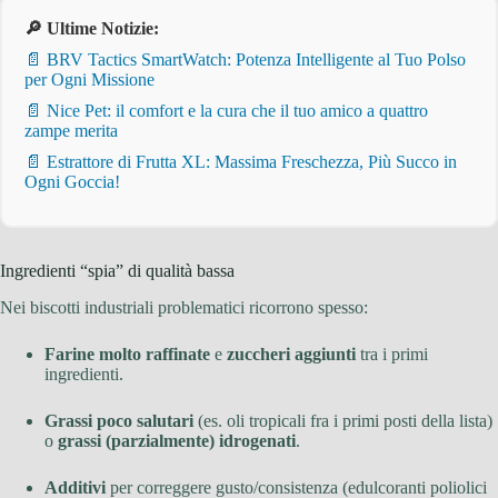
🔎 Ultime Notizie:
📄 BRV Tactics SmartWatch: Potenza Intelligente al Tuo Polso
per Ogni Missione
📄 Nice Pet: il comfort e la cura che il tuo amico a quattro
zampe merita
📄 Estrattore di Frutta XL: Massima Freschezza, Più Succo in
Ogni Goccia!
Ingredienti “spia” di qualità bassa
Nei biscotti industriali problematici ricorrono spesso:
Farine molto raffinate
e
zuccheri aggiunti
tra i primi
ingredienti.
Grassi poco salutari
(es. oli tropicali fra i primi posti della lista)
o
grassi (parzialmente) idrogenati
.
Additivi
per correggere gusto/consistenza (edulcoranti poliolici