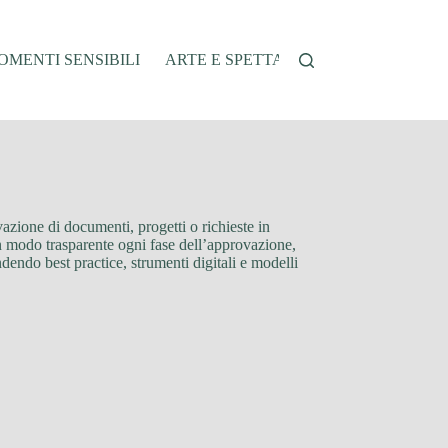
MENTI SENSIBILI
ARTE E SPETTACOLO
AUTO E VEI
azione di documenti, progetti o richieste in
in modo trasparente ogni fase dell’approvazione,
endendo best practice, strumenti digitali e modelli