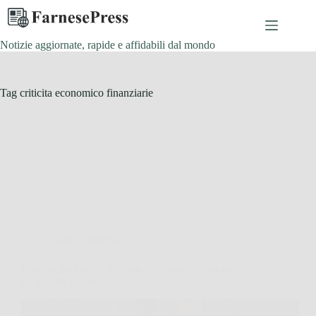
Salta
al
contenuto
Notizie aggiornate, rapide e affidabili dal mondo
Tag
criticita economico finanziarie
Politica pubblica
Ponte sullo Stretto, la Corte dei conti solleva dubbi
su appalto e costi