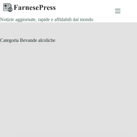
Salta
al
contenuto
Notizie aggiornate, rapide e affidabili dal mondo
Categoria
Bevande alcoliche
Bevande alcoliche
Scopri la città italiana del vino che rappresenterà
l’Italia nel mondo