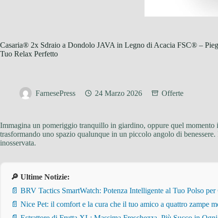
Casaria® 2x Sdraio a Dondolo JAVA in Legno di Acacia FSC® – Pieghevo
Tuo Relax Perfetto
FarnesePress
24 Marzo 2026
Offerte
Immagina un pomeriggio tranquillo in giardino, oppure quel momento in
trasformando uno spazio qualunque in un piccolo angolo di benessere. 
inosservata.
🔎 Ultime Notizie:
📄 BRV Tactics SmartWatch: Potenza Intelligente al Tuo Polso per
📄 Nice Pet: il comfort e la cura che il tuo amico a quattro zampe m
📄 Estrattore di Frutta XL: Massima Freschezza, Più Succo in Ogn