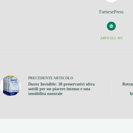
FarnesePress
ARTICOLI: 405
PRECEDENTE
ARTICOLO
Durex Invisible: 30 preservativi ultra
Retta
sottili per un piacere intenso e una
sensibilità naturale
I