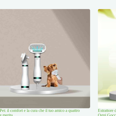
Pet: il comfort e la cura che il tuo amico a quattro
Estrattore
e merita
Ogni Gocc