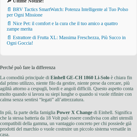
🔎 Ultime Notizie:
📄 BRV Tactics SmartWatch: Potenza Intelligente al Tuo Polso
per Ogni Missione
📄 Nice Pet: il comfort e la cura che il tuo amico a quattro
zampe merita
📄 Estrattore di Frutta XL: Massima Freschezza, Più Succo in
Ogni Goccia!
Perché può fare la differenza
La comodità principale di
Einhell GE-CH 1860 Li-Solo
è chiara fin
dal primo utilizzo, niente filo da gestire, niente prese da cercare, più
agilità attorno a cespugli, bordi e angoli difficili. Questo aspetto conta
molto quando si lavora su siepi lunghe o quando si vuole rifinire con
calma senza sentirsi “legati” all’attrezzatura.
In più, fa parte della famiglia
Power X Change
di Einhell. Significa
che la stessa batteria da 18 Volt può essere condivisa con altri utensili
compatibili della gamma, un vantaggio concreto per chi possiede già
prodotti del marchio o vuole costruire un piccolo sistema versatile in
casa.