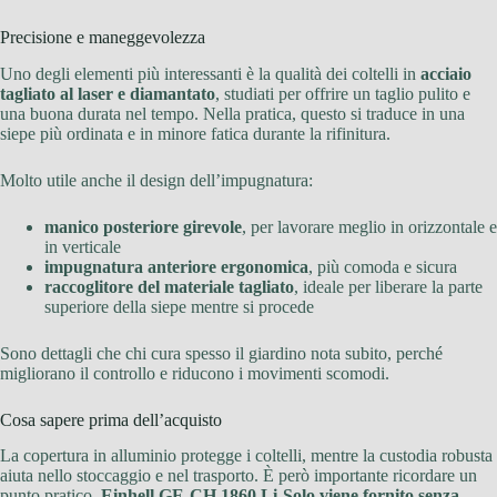
Precisione e maneggevolezza
Uno degli elementi più interessanti è la qualità dei coltelli in
acciaio
tagliato al laser e diamantato
, studiati per offrire un taglio pulito e
una buona durata nel tempo. Nella pratica, questo si traduce in una
siepe più ordinata e in minore fatica durante la rifinitura.
Molto utile anche il design dell’impugnatura:
manico posteriore girevole
, per lavorare meglio in orizzontale e
in verticale
impugnatura anteriore ergonomica
, più comoda e sicura
raccoglitore del materiale tagliato
, ideale per liberare la parte
superiore della siepe mentre si procede
Sono dettagli che chi cura spesso il giardino nota subito, perché
migliorano il controllo e riducono i movimenti scomodi.
Cosa sapere prima dell’acquisto
La copertura in alluminio protegge i coltelli, mentre la custodia robusta
aiuta nello stoccaggio e nel trasporto. È però importante ricordare un
punto pratico,
Einhell GE-CH 1860 Li-Solo viene fornito senza