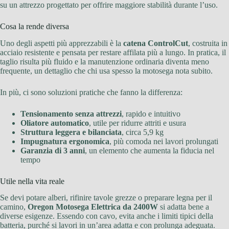
su un attrezzo progettato per offrire maggiore stabilità durante l’uso.
Cosa la rende diversa
Uno degli aspetti più apprezzabili è la
catena ControlCut
, costruita in
acciaio resistente e pensata per restare affilata più a lungo. In pratica, il
taglio risulta più fluido e la manutenzione ordinaria diventa meno
frequente, un dettaglio che chi usa spesso la motosega nota subito.
In più, ci sono soluzioni pratiche che fanno la differenza:
Tensionamento senza attrezzi
, rapido e intuitivo
Oliatore automatico
, utile per ridurre attriti e usura
Struttura leggera e bilanciata
, circa 5,9 kg
Impugnatura ergonomica
, più comoda nei lavori prolungati
Garanzia di 3 anni
, un elemento che aumenta la fiducia nel
tempo
Utile nella vita reale
Se devi potare alberi, rifinire tavole grezze o preparare legna per il
camino,
Oregon Motosega Elettrica da 2400W
si adatta bene a
diverse esigenze. Essendo con cavo, evita anche i limiti tipici della
batteria, purché si lavori in un’area adatta e con prolunga adeguata.