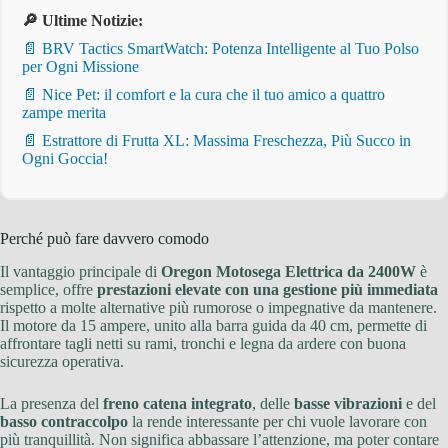
🔎 Ultime Notizie:
📄 BRV Tactics SmartWatch: Potenza Intelligente al Tuo Polso
per Ogni Missione
📄 Nice Pet: il comfort e la cura che il tuo amico a quattro
zampe merita
📄 Estrattore di Frutta XL: Massima Freschezza, Più Succo in
Ogni Goccia!
Perché può fare davvero comodo
Il vantaggio principale di
Oregon Motosega Elettrica da 2400W
è
semplice, offre
prestazioni elevate con una gestione più immediata
rispetto a molte alternative più rumorose o impegnative da mantenere.
Il motore da 15 ampere, unito alla barra guida da 40 cm, permette di
affrontare tagli netti su rami, tronchi e legna da ardere con buona
sicurezza operativa.
La presenza del
freno catena integrato
, delle
basse vibrazioni
e del
basso contraccolpo
la rende interessante per chi vuole lavorare con
più tranquillità. Non significa abbassare l’attenzione, ma poter contare