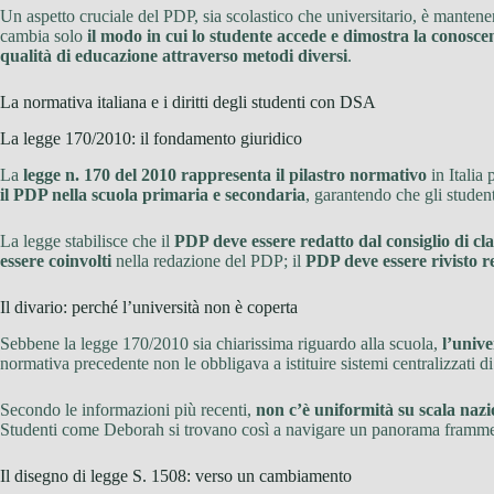
Un aspetto cruciale del PDP, sia scolastico che universitario, è manten
cambia solo
il modo in cui lo studente accede e dimostra la conosce
qualità di educazione attraverso metodi diversi
.
La normativa italiana e i diritti degli studenti con DSA
La legge 170/2010: il fondamento giuridico
La
legge n. 170 del 2010 rappresenta il pilastro normativo
in Italia
il PDP nella scuola primaria e secondaria
, garantendo che gli stude
La legge stabilisce che il
PDP deve essere redatto dal consiglio di cla
essere coinvolti
nella redazione del PDP; il
PDP deve essere rivisto 
Il divario: perché l’università non è coperta
Sebbene la legge 170/2010 sia chiarissima riguardo alla scuola,
l’univ
normativa precedente non le obbligava a istituire sistemi centralizzati 
Secondo le informazioni più recenti,
non c’è uniformità su scala nazi
Studenti come Deborah si trovano così a navigare un panorama frammenta
Il disegno di legge S. 1508: verso un cambiamento