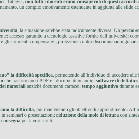
ici. Tuttavia,
non tutti i docenti erano consapevoli di questi accordi
e
namento, un compito emotivamente estenuante in aggiunta alle sfide ac
niversità
, la situazione sarebbe stata radicalmente diversa. Un
percorso
cente; accesso garantito a tecnologie assistive fornite dall’università; 
 gli strumenti compensativi; protezione contro discriminazioni grazie a
o” la difficoltà specifica
, permettendo all’individuo di accedere alle 
to
che trasformano i PDF e i documenti in audio;
software di dettatur
 dei materiali
anziché documenti cartacei;
tempo aggiuntivo
durante es
ano la difficoltà
, pur mantenendo gli obiettivi di apprendimento. All’
e
in seminari o presentazioni;
riduzione della mole di lettura
con sintes
di consegna
per lavori scritti.