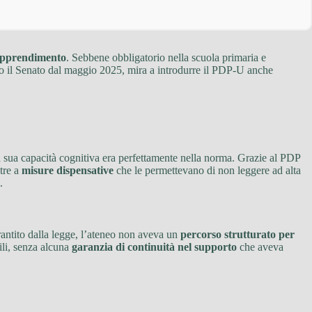
’Apprendimento
. Sebbene obbligatorio nella scuola primaria e
sso il Senato dal maggio 2025, mira a introdurre il PDP-U anche
a la sua capacità cognitiva era perfettamente nella norma. Grazie al PDP
tre a
misure dispensative
che le permettevano di non leggere ad alta
.
rantito dalla legge, l’ateneo non aveva un
percorso strutturato per
ili, senza alcuna
garanzia di continuità nel supporto
che aveva