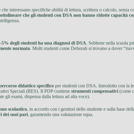
he interessano specifiche abilità di lettura, scrittura o calcolo, senza co
ttolineare che gli studenti con DSA non hanno ridotte capacità co
ntelligenza.
 3-5% degli studenti ha una diagnosi di DSA
. Sebbene nella scuola pri
memente normata
. Molti studenti come Deborah si trovano a dover “riavv
ercorso didattico specifico
per studenti con DSA. Introdotto con la l
ativi Speciali (BES). Il PDP contiene
strumenti compensativi
(come co
e gli esami, dispensa dalla lettura ad alta voce).
nno scolastico
, in accordo con i genitori dello studente e sulla base de
vi dei suoi pari
, garantendo una valutazione equa.