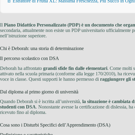
📄 Estrattore di Frutta XL: Massima Freschezza, Più Succo in Ogn
Il
Piano Didattico Personalizzato (PDP) è un documento che organiz
secondaria, attualmente non esiste un PDP universitario ufficialmente p
nell’istruzione superiore.
Chi è Deborah: una storia di determinazione
Il percorso scolastico con DSA
Deborah ha affrontato
grandi sfide fin dalle elementari
. Come molti st
attivato nella scuola primaria (conforme alla legge 170/2010), ha ricev
voce in classe. Questi supporti le hanno permesso di
raggiungere gli s
Dal diploma al primo giorno di università
Quando Deborah si è iscritta all’università,
la situazione è cambiata 
studenti con DSA
. Nonostante avesse la certificazione di dislessia, h
ricevuto fino al diploma.
Cosa sono i Disturbi Specifici dell’Apprendimento (DSA)
Definizione e caratteristiche