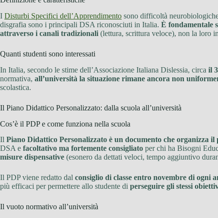
I
Disturbi Specifici dell’Apprendimento
sono difficoltà neurobiologiche c
disgrafia sono i principali DSA riconosciuti in Italia.
È fondamentale so
attraverso i canali tradizionali
(lettura, scrittura veloce), non la loro i
Quanti studenti sono interessati
In Italia, secondo le stime dell’Associazione Italiana Dislessia, circa
il
normativa,
all’università la situazione rimane ancora non unifor
scolastica.
Il Piano Didattico Personalizzato: dalla scuola all’università
Cos’è il PDP e come funziona nella scuola
Il
Piano Didattico Personalizzato è un documento che organizza il p
DSA e
facoltativo ma fortemente consigliato
per chi ha Bisogni Educ
misure dispensative
(esonero da dettati veloci, tempo aggiuntivo durant
Il PDP viene redatto dal
consiglio di classe entro novembre di ogni a
più efficaci per permettere allo studente di
perseguire gli stessi obietti
Il vuoto normativo all’università