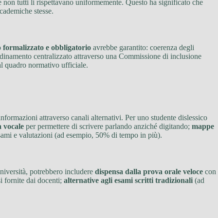
 non tutti li rispettavano uniformemente. Questo ha significato che
cademiche stesse.
 formalizzato e obbligatorio
avrebbe garantito: coerenza degli
coordinamento centralizzato attraverso una Commissione di inclusione
l quadro normativo ufficiale.
informazioni attraverso canali alternativi. Per uno studente dislessico
a vocale
per permettere di scrivere parlando anziché digitando;
mappe
ami e valutazioni (ad esempio, 50% di tempo in più).
università, potrebbero includere
dispensa dalla prova orale veloce
con
i fornite dai docenti;
alternative agli esami scritti tradizionali
(ad