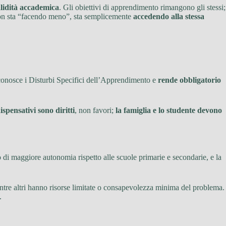
alidità accademica
. Gli obiettivi di apprendimento rimangono gli stessi;
on sta “facendo meno”, sta semplicemente
accedendo alla stessa
iconosce i Disturbi Specifici dell’Apprendimento e
rende obbligatorio
spensativi sono diritti
, non favori;
la famiglia e lo studente devono
 di maggiore autonomia rispetto alle scuole primarie e secondarie, e la
entre altri hanno risorse limitate o consapevolezza minima del problema.
.