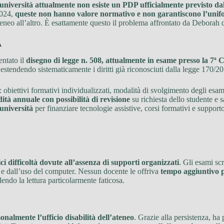
’università attualmente non esiste un PDP ufficialmente previsto dal
2024,
queste non hanno valore normativo e non garantiscono l’unifo
eneo all’altro. È esattamente questo il problema affrontato da Deborah 
A
entato il
disegno di legge n. 508, attualmente in esame presso la 7
 estendendo sistematicamente i diritti già riconosciuti dalla legge 170/20
: obiettivi formativi individualizzati, modalità di svolgimento degli esa
dità annuale con possibilità di revisione
su richiesta dello studente e 
’università
per finanziare tecnologie assistive, corsi formativi e suppor
ci difficoltà dovute all’assenza di supporti organizzati
. Gli esami sc
ce e dall’uso del computer. Nessun docente le offriva
tempo aggiuntivo pe
dendo la lettura particolarmente faticosa.
onalmente l’ufficio disabilità dell’ateneo
. Grazie alla persistenza, ha