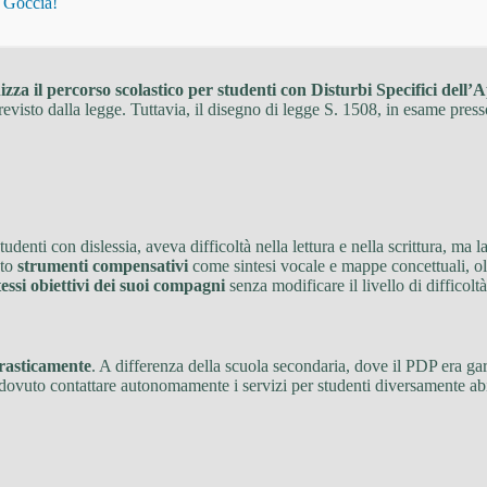
i Goccia!
za il percorso scolastico per studenti con Disturbi Specifici dell
revisto dalla legge. Tuttavia, il disegno di legge S. 1508, in esame pre
udenti con dislessia, aveva difficoltà nella lettura e nella scrittura, m
uto
strumenti compensativi
come sintesi vocale e mappe concettuali, ol
tessi obiettivi dei suoi compagni
senza modificare il livello di difficoltà
drasticamente
. A differenza della scuola secondaria, dove il PDP era ga
a dovuto contattare autonomamente i servizi per studenti diversamente ab