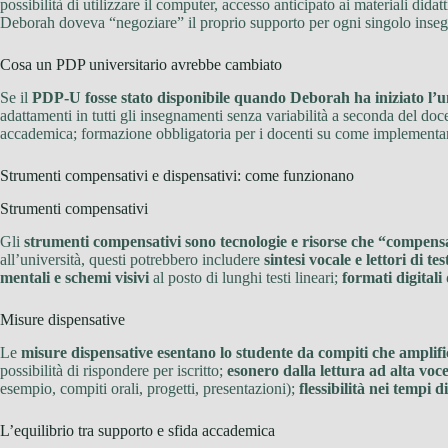
possibilità di utilizzare il computer, accesso anticipato ai materiali didatt
Deborah doveva “negoziare” il proprio supporto per ogni singolo inseg
Cosa un PDP universitario avrebbe cambiato
Se il
PDP-U fosse stato disponibile quando Deborah ha iniziato l’u
adattamenti in tutti gli insegnamenti senza variabilità a seconda del do
accademica; formazione obbligatoria per i docenti su come implementare
Strumenti compensativi e dispensativi: come funzionano
Strumenti compensativi
Gli
strumenti compensativi sono tecnologie e risorse che “compensan
all’università, questi potrebbero includere
sintesi vocale e lettori di tes
mentali e schemi visivi
al posto di lunghi testi lineari;
formati digitali
Misure dispensative
Le
misure dispensative esentano lo studente da compiti che amplific
possibilità di rispondere per iscritto;
esonero dalla lettura ad alta voc
esempio, compiti orali, progetti, presentazioni);
flessibilità nei tempi 
L’equilibrio tra supporto e sfida accademica