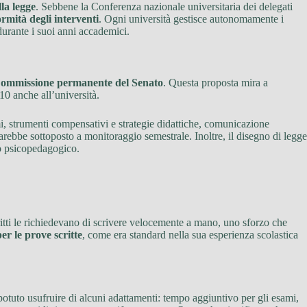
la legge
. Sebbene la Conferenza nazionale universitaria dei delegati
rmità degli interventi
. Ogni università gestisce autonomamente i
durante i suoi anni accademici.
ª Commissione permanente del Senato
. Questa proposta mira a
10 anche all’università.
mi, strumenti compensativi e strategie didattiche, comunicazione
sarebbe sottoposto a monitoraggio semestrale. Inoltre, il disegno di legge
to psicopedagogico.
ritti le richiedevano di scrivere velocemente a mano, uno sforzo che
r le prove scritte
, come era standard nella sua esperienza scolastica
 potuto usufruire di alcuni adattamenti: tempo aggiuntivo per gli esami,