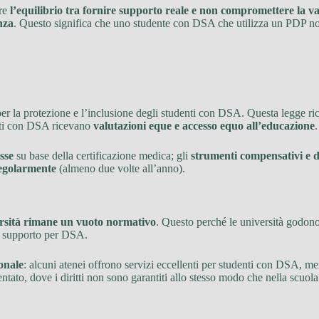
ere
l’equilibrio tra fornire supporto reale e non compromettere la v
nza
. Questo significa che uno studente con DSA che utilizza un PDP n
 per la protezione e l’inclusione degli studenti con DSA. Questa legge r
nti con DSA ricevano
valutazioni eque e accesso equo all’educazione
.
sse
su base della certificazione medica; gli
strumenti compensativi e di
regolarmente
(almeno due volte all’anno).
ersità rimane un vuoto normativo
. Questo perché le università godono
di supporto per DSA.
onale
: alcuni atenei offrono servizi eccellenti per studenti con DSA, m
to, dove i diritti non sono garantiti allo stesso modo che nella scuola