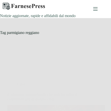
Salta
al
contenuto
Notizie aggiornate, rapide e affidabili dal mondo
Tag
parmigiano reggiano
Cibo
L’alimento insospettabile che può far salire il
colesterolo più di quanto credi