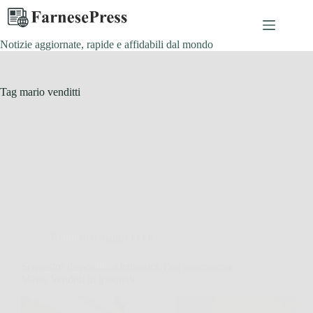
Salta
al
contenuto
Notizie aggiornate, rapide e affidabili dal mondo
Tag
mario venditti
Tribunali e magistratura
Sequestro dispositivi elettronici, l’ex procuratore
Mario Venditti in tribunale