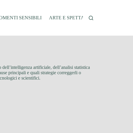
MENTI SENSIBILI
ARTE E SPETTACOLO
AUTO E VEI
ell’intelligenza artificiale, dell’analisi statistica
use principali e quali strategie correggerli o
cnologici e scientifici.