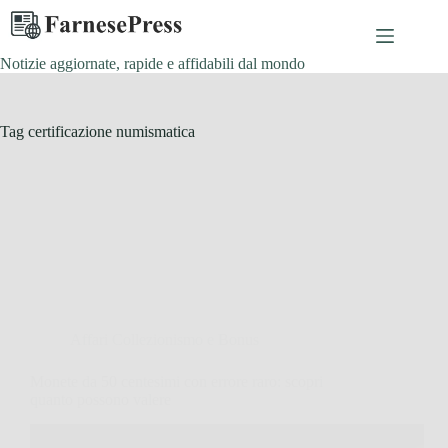
Salta
al
contenuto
Notizie aggiornate, rapide e affidabili dal mondo
Tag
certificazione numismatica
Affari Collezionismo e Bonus
Monete da 50 centesimi con errore raro: scopri
quanto possono valere