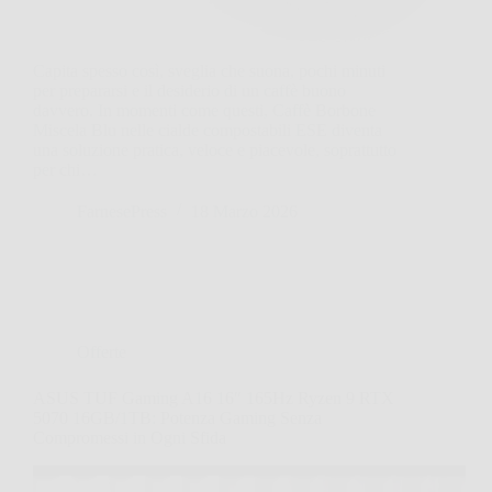
Capita spesso così, sveglia che suona, pochi minuti
per prepararsi e il desiderio di un caffè buono
davvero. In momenti come questi, Caffè Borbone
Miscela Blu nelle cialde compostabili ESE diventa
una soluzione pratica, veloce e piacevole, soprattutto
per chi…
FarnesePress
18 Marzo 2026
Offerte
ASUS TUF Gaming A16 16″ 165Hz Ryzen 9 RTX
5070 16GB/1TB: Potenza Gaming Senza
Compromessi in Ogni Sfida