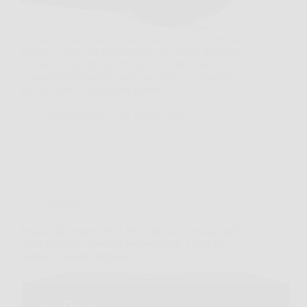
Arrivare a casa e trovare briciole in cucina, peli sul
tappeto e aloni sul pavimento è una scena fin troppo
comune. In questi casi Mova Z60 Ultra Roller
Complete si presenta come una soluzione concreta,
perché unisce aspirazione potente e…
FarnesePress
19 Marzo 2026
Offerte
Braun Silk·expert Pro 5 PL5140 Luce Pulsata: pelle
liscia a lungo, comodità professionale a casa con 2
testine e custodia inclusa