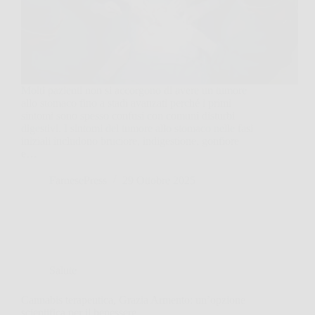
Molti pazienti non si accorgono di avere un tumore
allo stomaco fino a stadi avanzati perché i primi
sintomi sono spesso confusi con comuni disturbi
digestivi. I sintomi del tumore allo stomaco nelle fasi
iniziali includono bruciore, indigestione, gonfiore
e…
FarnesePress
29 Ottobre 2025
Salute
Cannabis terapeutica, Grazia Armento: un’opzione
scientifica per il benessere