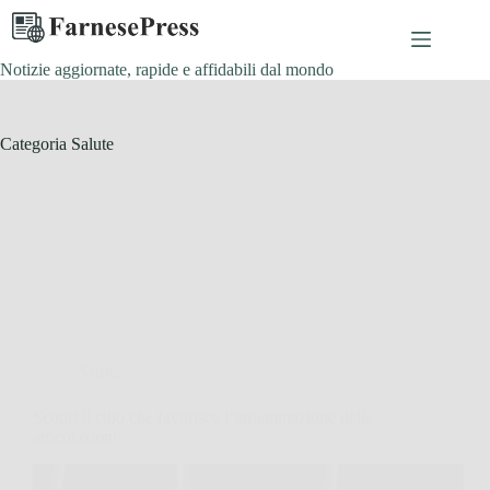
Salta
al
contenuto
Notizie aggiornate, rapide e affidabili dal mondo
Categoria
Salute
Artrite
Scopri il cibo che favorisce l’infiammazione delle
articolazioni