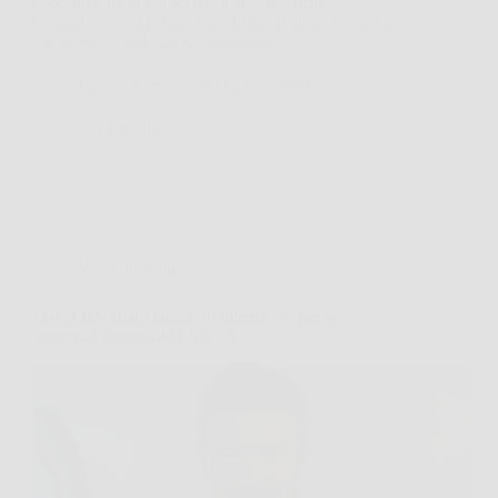
specialmente in chi soffre di artrosi, artrite
reumatoide o altre patologie infiammatorie croniche.
La ricerca scientifica ha dimostrato…
FarnesePress
30 Ottobre 2025
4 commenti
Vitamine e integratori
David Beckham lancia un integratore per la
longevità ispirato alla NASA